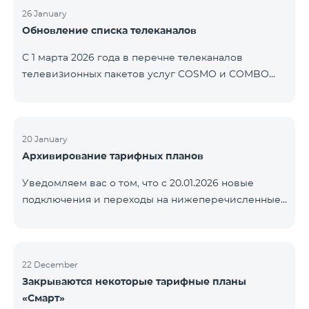
контролем нашей компании. В настоящее время
26 January
Обновление списка телеканалов
точные сроки восстановления услуг неизвестны.
Дополнительная информация будет
С 1 марта 2026 года в перечне телеканалов
предоставлена по мере изменения ситуации.
телевизионных пакетов услуг COSMO и COMBO
Благодарим за понимание.
будут внесены изменения. В соответствии с
данными изменениями региональные
мультиплексные телеканалы будут доступны
только в тех регионах, где их трансляция является
20 January
Архивирование тарифных планов
обязательной. Данные изменения реализуются в
рамках обновления технических параметров
Уведомляем вас о том, что с 20.01.2026 новые
телевизионной платформы и полностью
подключения и переходы на нижеперечисленные
соответствуют нормам местного вещания.
тарифные планы будут приостановлены. COMBO 2
Перечень телеканалов по регионам приведён
Max COMBO 2 Plus COMBO 2 TV COMBO 4 Basic
ниже.
8990 COMBO 4 Plus 10990
ЕреванКотайкГегаркуникАраратАрмавирЛор
22 December
Закрываются некоторые тарифные планы
«Смарт»