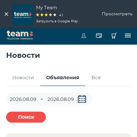
My Team
Просмотреть
4.1
Загрузить в Google Play
Новости
Новости
Объявления
Все
Поиск