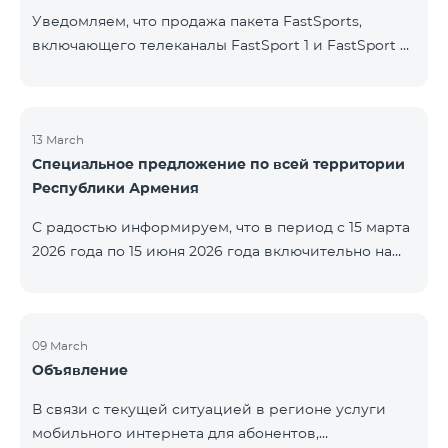
Уведомляем, что продажа пакета FastSports,
включающего телеканалы FastSport 1 и FastSport 2,
доступных в TeamTV, прекращена. С 20 апреля
текущего года будет остановлена и трансляция
указанных телеканалов. Изменение связано с
решением вещателя. По вопросам или для
13 March
Специальное предложение по всей территории
получения дополнительной информации просим
Республики Армения
обращаться в компанию «Фаст Медиа».
С радостью информируем, что в период с 15 марта
2026 года по 15 июня 2026 года включительно на
всей территории Республики Армения действуют
специальные условия․ Тарифные пакеты COSMO 4
12500, COSMO 4 16500 и COSMO 4 9900
Региональный будут доступны со скидкой 25% при
09 March
Объявление
подключении на 12 месяцев с автоматическим
продлением ещё на 12 месяцев. Тарифный
В связи с текущей ситуацией в регионе услуги
пакет COMBO 4 9900 также предоставляется со
мобильного интернета для абонентов,
скидкой 25% сроком на 12 месяцев. Кроме того, для