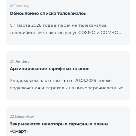
контролем нашей компании. В настоящее время
26 January
Обновление списка телеканалов
точные сроки восстановления услуг неизвестны.
Дополнительная информация будет
С 1 марта 2026 года в перечне телеканалов
предоставлена по мере изменения ситуации.
телевизионных пакетов услуг COSMO и COMBO
Благодарим за понимание.
будут внесены изменения. В соответствии с
данными изменениями региональные
мультиплексные телеканалы будут доступны
только в тех регионах, где их трансляция является
20 January
Архивирование тарифных планов
обязательной. Данные изменения реализуются в
рамках обновления технических параметров
Уведомляем вас о том, что с 20.01.2026 новые
телевизионной платформы и полностью
подключения и переходы на нижеперечисленные
соответствуют нормам местного вещания.
тарифные планы будут приостановлены. COMBO 2
Перечень телеканалов по регионам приведён
Max COMBO 2 Plus COMBO 2 TV COMBO 4 Basic
ниже.
8990 COMBO 4 Plus 10990
ЕреванКотайкГегаркуникАраратАрмавирЛор
22 December
Закрываются некоторые тарифные планы
«Смарт»