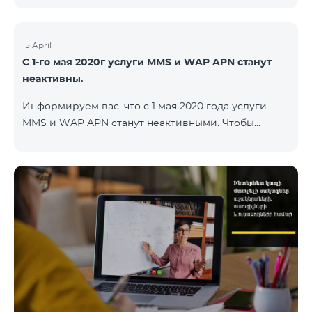
15 April
С 1-го мая 2020г услуги MMS и WAP APN станут
неактивны.
Информируем вас, что с 1 мая 2020 года услуги
MMS и WAP APN станут неактивными. Чтобы
изменить настройки WAP, вам нужно поменять в
настройках интернета APN wap.beeline.am на
internet.beeline.am и удалить поля Port, Proxy,
Password. Подробности: 0611