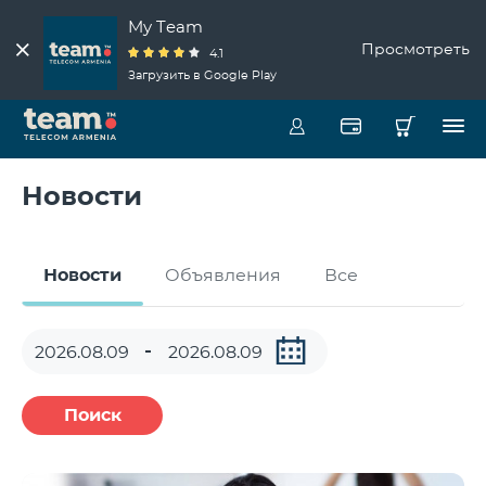
My Team
Просмотреть
4.1
Загрузить в Google Play
Новости
Новости
Объявления
Все
Поиск