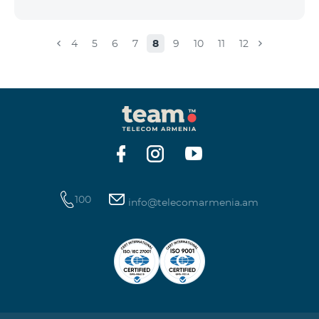
4
5
6
7
8
9
10
11
12
100
info@telecomarmenia.am