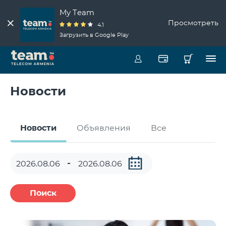
My Team
Просмотреть
4.1
Загрузить в Google Play
Новости
Новости
Объявления
Все
Поиск