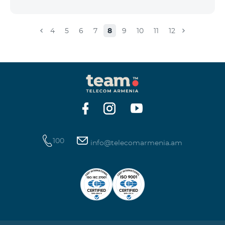
4
5
6
7
8
9
10
11
12
100
info@telecomarmenia.am