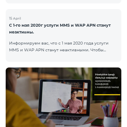
15 April
С 1-го мая 2020г услуги MMS и WAP APN станут
неактивны.
Информируем вас, что с 1 мая 2020 года услуги
MMS и WAP APN станут неактивными. Чтобы
изменить настройки WAP, вам нужно поменять в
настройках интернета APN wap.beeline.am на
internet.beeline.am и удалить поля Port, Proxy,
Password. Подробности: 0611