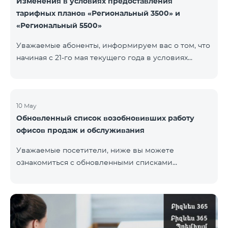
Изменения в условиях предоставления
тарифных планов «Региональный 3500» и
«Региональный 5500»
Уважаемые абоненты, информируем вас о том, что
начиная с 21-го мая текущего года в условиях
тарифных планов «Региональный 3500» и
«Региональный 5500» для действующих абонентов
будут внесены изменения. В частности будет
изменен наблюдательный период — 15 дней
10 May
Обновленный список возобновивших работу
вместо прежних 60-ти. В случае, если тарифный
офисов продаж и обслуживания
план не будет активирован вновь на 16-ый день
наблюдательного периода, договор будет
Уважаемые посетители, ниже вы можете
расторгнут в одностороннем порядке и на
ознакомиться с обновленными списками
основной номер будет наложен штраф.
возобновивших работу офисов продаж и
обслуживания (по состоянию на 11 мая) Ереван
Регионы В офисах соблюдены соответствующие
меры для обеспечения безопасности здоровья
наших сотрудников и клиентов.