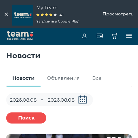
My Team
Просмотреть
4.1
Загрузить в Google Play
Новости
Новости
Объявления
Все
Поиск