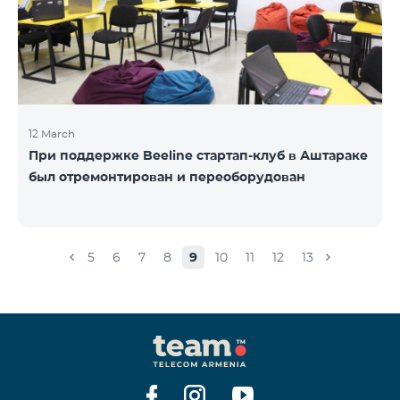
12 March
При поддержке Beeline стартап-клуб в Аштараке
был отремонтирован и переоборудован
5
6
7
8
9
10
11
12
13