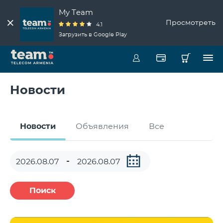
My Team
Просмотреть
4.1
Загрузить в Google Play
Новости
Новости
Объявления
Все
Поиск