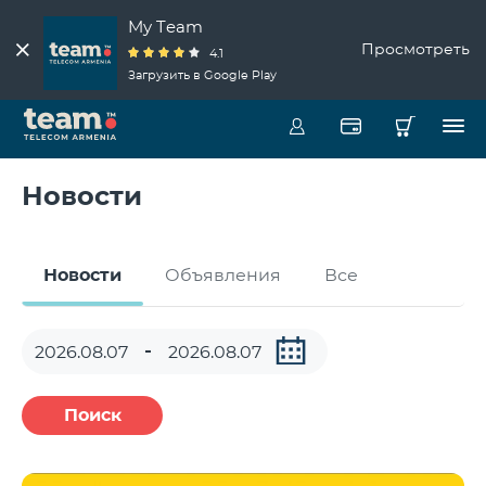
My Team
Просмотреть
4.1
Загрузить в Google Play
Новости
Новости
Объявления
Все
Поиск