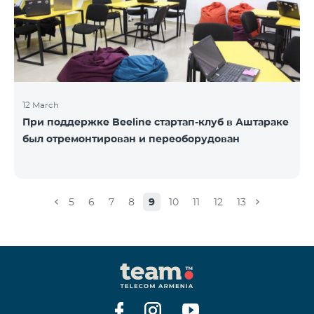
12 March
При поддержке Beeline стартап-клуб в Аштараке
был отремонтирован и переоборудован
5
6
7
8
9
10
11
12
13