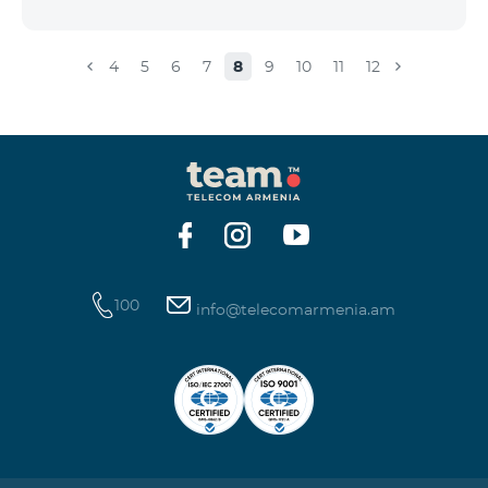
4
5
6
7
8
9
10
11
12
100
info@telecomarmenia.am