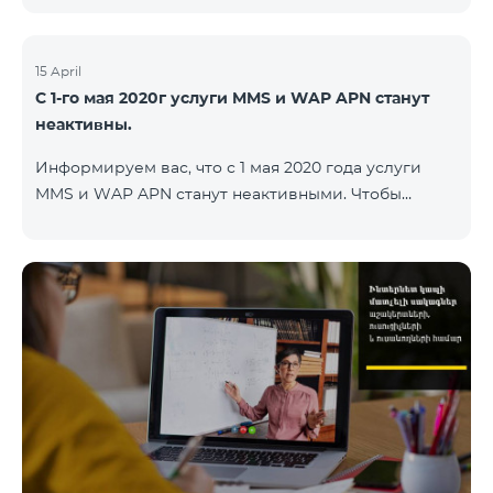
15 April
С 1-го мая 2020г услуги MMS и WAP APN станут
неактивны.
Информируем вас, что с 1 мая 2020 года услуги
MMS и WAP APN станут неактивными. Чтобы
изменить настройки WAP, вам нужно поменять в
настройках интернета APN wap.beeline.am на
internet.beeline.am и удалить поля Port, Proxy,
Password. Подробности: 0611