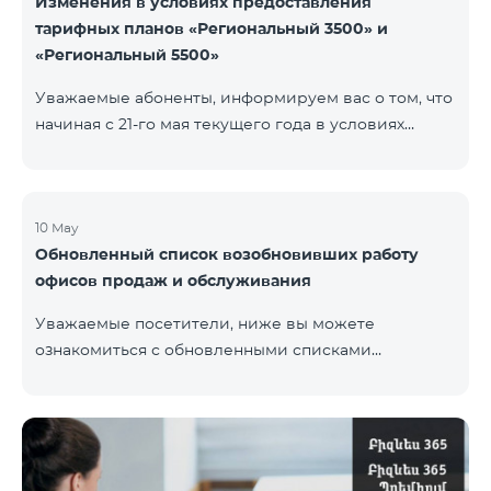
Изменения в условиях предоставления
тарифных планов «Региональный 3500» и
«Региональный 5500»
Уважаемые абоненты, информируем вас о том, что
начиная с 21-го мая текущего года в условиях
тарифных планов «Региональный 3500» и
«Региональный 5500» для действующих абонентов
будут внесены изменения. В частности будет
изменен наблюдательный период — 15 дней
10 May
Обновленный список возобновивших работу
вместо прежних 60-ти. В случае, если тарифный
офисов продаж и обслуживания
план не будет активирован вновь на 16-ый день
наблюдательного периода, договор будет
Уважаемые посетители, ниже вы можете
расторгнут в одностороннем порядке и на
ознакомиться с обновленными списками
основной номер будет наложен штраф.
возобновивших работу офисов продаж и
обслуживания (по состоянию на 11 мая) Ереван
Регионы В офисах соблюдены соответствующие
меры для обеспечения безопасности здоровья
наших сотрудников и клиентов.