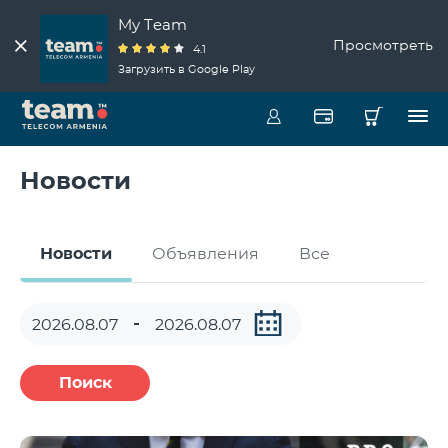
My Team
Просмотреть
4.1
Загрузить в Google Play
Новости
Новости
Объявления
Все
Поиск