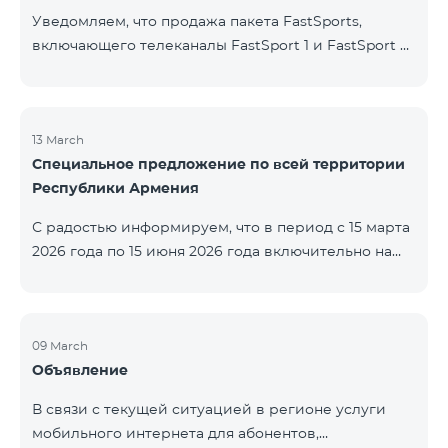
Уведомляем, что продажа пакета FastSports,
включающего телеканалы FastSport 1 и FastSport 2,
доступных в TeamTV, прекращена. С 20 апреля
текущего года будет остановлена и трансляция
указанных телеканалов. Изменение связано с
решением вещателя. По вопросам или для
13 March
Специальное предложение по всей территории
получения дополнительной информации просим
Республики Армения
обращаться в компанию «Фаст Медиа».
С радостью информируем, что в период с 15 марта
2026 года по 15 июня 2026 года включительно на
всей территории Республики Армения действуют
специальные условия․ Тарифные пакеты COSMO 4
12500, COSMO 4 16500 и COSMO 4 9900
Региональный будут доступны со скидкой 25% при
09 March
Объявление
подключении на 12 месяцев с автоматическим
продлением ещё на 12 месяцев. Тарифный
В связи с текущей ситуацией в регионе услуги
пакет COMBO 4 9900 также предоставляется со
мобильного интернета для абонентов,
скидкой 25% сроком на 12 месяцев. Кроме того, для