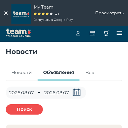
My Team
Просмотреть
4.1
Загрузить в Google Play
Новости
Новости
Объявления
Все
Поиск