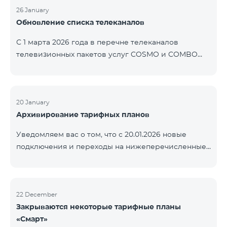
контролем нашей компании. В настоящее время
26 January
Обновление списка телеканалов
точные сроки восстановления услуг неизвестны.
Дополнительная информация будет
С 1 марта 2026 года в перечне телеканалов
предоставлена по мере изменения ситуации.
телевизионных пакетов услуг COSMO и COMBO
Благодарим за понимание.
будут внесены изменения. В соответствии с
данными изменениями региональные
мультиплексные телеканалы будут доступны
только в тех регионах, где их трансляция является
20 January
Архивирование тарифных планов
обязательной. Данные изменения реализуются в
рамках обновления технических параметров
Уведомляем вас о том, что с 20.01.2026 новые
телевизионной платформы и полностью
подключения и переходы на нижеперечисленные
соответствуют нормам местного вещания.
тарифные планы будут приостановлены. COMBO 2
Перечень телеканалов по регионам приведён
Max COMBO 2 Plus COMBO 2 TV COMBO 4 Basic
ниже.
8990 COMBO 4 Plus 10990
ЕреванКотайкГегаркуникАраратАрмавирЛор
22 December
Закрываются некоторые тарифные планы
«Смарт»