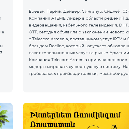
Ереван, Париж, Денвер, Сингапур, Сидней, 03.0
я
Компания ATEME, лидер в области решений д
видеовещания, кабельного телевидения, DHT,
ие
OTT, сегодня объявила о заключении нового к
с Telecom Armenia, поставщиком услуг IPTV и 
ли
брендом Beeline, который запускает обновле
пакет телевизионных услуг на рынке Армении
Компания Telecom Armenia приняла решение
модернизировать существующую систему. Н
требовалась производительная, масштабируе
инфраструктура для пр