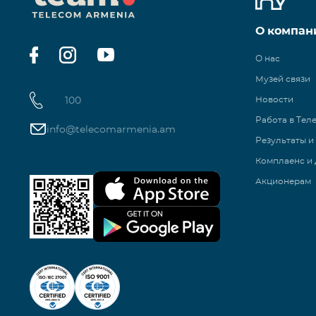
О компан
О нас
Музей связи
100
Новости
Работа в Тел
info@telecomarmenia.am
Результаты и
Комплаенс и 
Акционерам