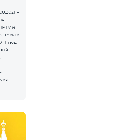
8.2021 –
ля
 IPTV и
онтракта
OTT под
нный
.
ам
мая