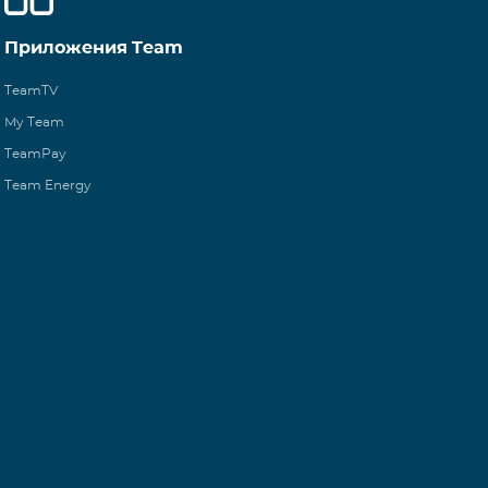
Приложения Team
TeamTV
My Team
TeamPay
Team Energy