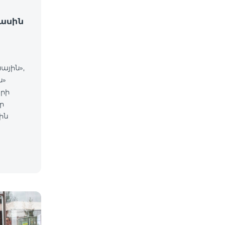
ասին
ային»,
ն»
րի
ր
ին