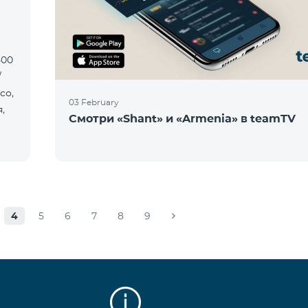
500
/
со,
03 February
,
Смотри «Shant» и «Armenia» в teamTV
4
5
6
7
8
9