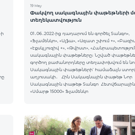
19 May
Փակվող սակագնային փաթեթների մ
տեղեկատվություն
-ի
01․06․2022-ից դադարում են գործել Տանգո»,
«Ֆլամենկո», «Ալֆա», «Ազատ շփում +», «Բազիս
«Էքսկլյուզիվ +», «Թվիստ», «Հանրապետությու
սակագնային փաթեթները։ Նշված փաթեթնե
գործող բաժանորդները տեղափոխվում են նո
Սակագնային փաթեթների՝ համաձայն ստոր
րը
աղյուսակի․ Հին Սակագնային փաթեթ Նոր
Սակագնային փաթեթ Տանգո Հետվճարային
«Սմարթ 15000» Ֆլամենկո