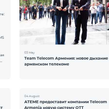
ге:
SMS
03 May
кая
Team Тelecom Армения: новое дыхание
армянском телекоме
04 August
ATEME предоставит компании Telecom
кт
Armenia новую систему OTT