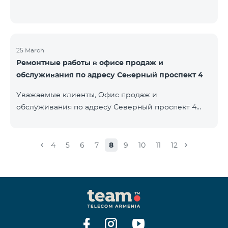
25 March
Ремонтные работы в офисе продаж и
обслуживания по адресу Северный проспект 4
Уважаемые клиенты, Офис продаж и
обслуживания по адресу Северный проспект 4
будет закрыт на ремонт с 26.03.2022 и возобновит
функционирование с 01.05.2022. Приносим
извинения за причиненные неудобства. По
4
5
6
7
8
9
10
11
12
вопросам звоните по номеру 100 или можете
подойти в близлежайщие офисы: Амиряна 3 (Пон-
Воскр. 09:00-24:00) 900 м., 12 минут ходьбы Абовяна
21 Пон-Воскр. 09:00-24:00) 700 м. 10 минут ходьбы
Вы можете ознакомиться с адресами и рабочими
графиками всех офисов продаж и обсл