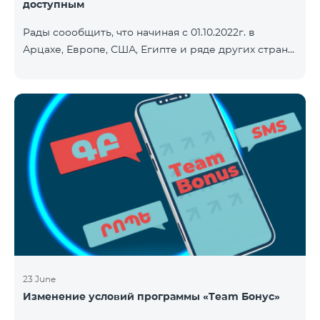
доступным
Рады соообщить, что начиная с 01.10.2022г. в
Арцахе, Европе, США, Египте и ряде других стран
будет действовать новый сниженный тариф на
Интернет - 9 драм за 1МБ. Входящие и исходящие
звонки в Армению звонки – 150 драм/минута.
Исходящие звонки локальные – 500 драм/минута.
SMS – 150 драм. Полный список стран: Арцах,
Албания, Австралия, Австрия, Бельгия, Болгария,
Босния и Герцеговина, Великобритания, Венгрия,
Германия, Греция, Дания, Джерси, Египет,
Ирландия, Исландия, Испани
23 June
Изменение условий программы «Team Бонус»