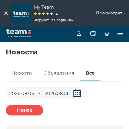
My Team
Просмотреть
4.1
Загрузить в Google Play
Новости
Новости
Объявления
Все
Поиск