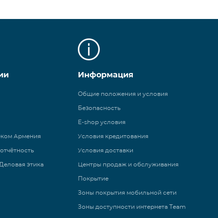
ии
Информация
Общие положения и условия
Безопасность
E-shop условия
еком Армения
Условия кредитования
 отчётность
Условия доставки
Деловая этика
Центры продаж и обслуживания
Покрытие
Зоны покрытия мобильной сети
Зоны доступности интернета Team