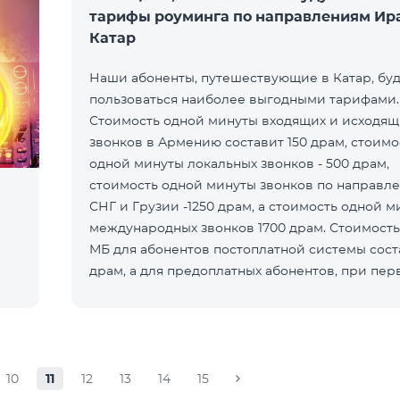
тарифы роуминга по направлениям Ир
Катар
Наши абоненты, путешествующие в Катар, буд
пользоваться наиболее выгодными тарифами.
Стоимость одной минуты входящих и исходящ
звонков в Армению составит 150 драм, стоимо
одной минуты локальных звонков - 500 драм,
стоимость одной минуты звонков по направл
СНГ и Грузии -1250 драм, а стоимость одной 
международных звонков 1700 драм. Стоимость
МБ для абонентов постоплатной системы сост
драм, а для предоплатных абонентов, при пер
попытке пользования Интернетом в теч
10
11
12
13
14
15