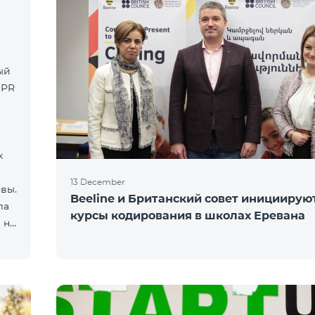
тый
 PR
х
13 December
вы.
Beeline и Британский совет инициирую
ла
курсы кодирования в школах Еревана
 на