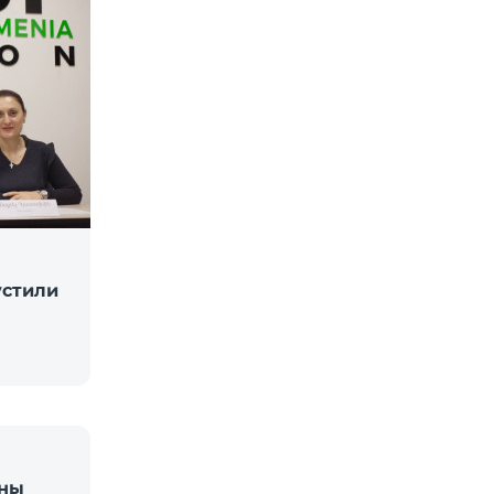
устили
ены