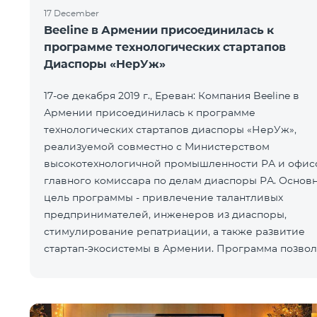
17 December
Beeline в Армении присоединилась к
программе технологических стартапов
Диаспоры «НерУж»
17-ое декабря 2019 г., Ереван: Компания Beeline в
Армении присоединилась к программе
технологических стартапов диаспоры «НерУж»,
реализуемой совместно с Министерством
высокотехнологичной промышленности РА и офис
главного комиссара по делам диаспоры РА. Основ
цель программы - привлечение талантливых
предпринимателей, инженеров из диаспоры,
стимулирование репатриации, а также развитие
стартап-экосистемы в Армении. Программа позвол
превратить технологические идеи и проекты прож