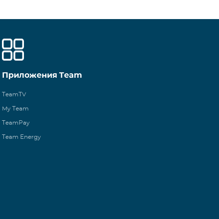
Приложения Team
TeamTV
My Team
TeamPay
Team Energy