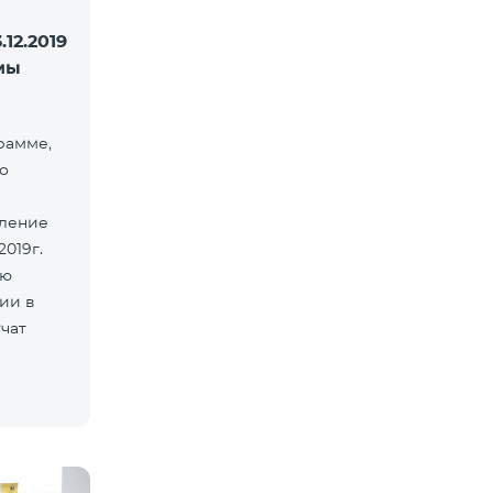
12.2019
мы
грамме,
о
пление
2019г.
ую
ии в
учат