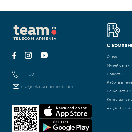
О компан
О нас
Музей связи
100
Новости
Работа в Тел
info@telecomarmenia.am
Результаты и
Комплаенс и 
Акционерам