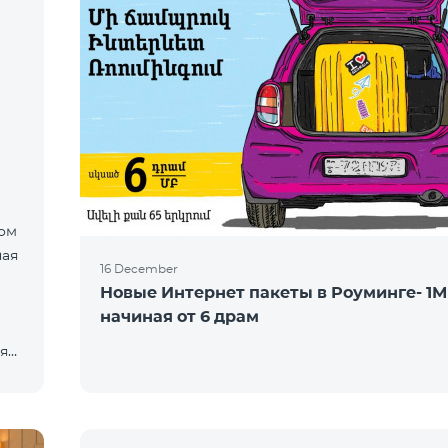
ом
ная
16 December
Новые Интернет пакеты в Роуминге- 1
начиная от 6 драм
яет