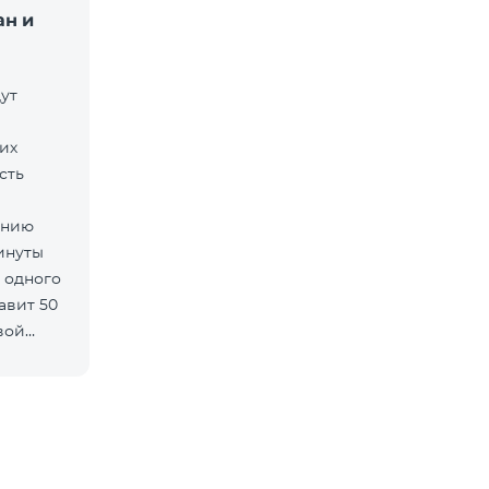
ан и
ут
их
сть
ению
минуты
 одного
авит 50
вой