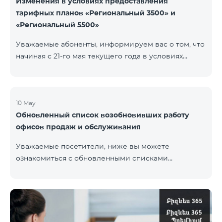
Изменения в условиях предоставления
тарифных планов «Региональный 3500» и
«Региональный 5500»
Уважаемые абоненты, информируем вас о том, что
начиная с 21-го мая текущего года в условиях
тарифных планов «Региональный 3500» и
«Региональный 5500» для действующих абонентов
будут внесены изменения. В частности будет
изменен наблюдательный период — 15 дней
10 May
Обновленный список возобновивших работу
вместо прежних 60-ти. В случае, если тарифный
офисов продаж и обслуживания
план не будет активирован вновь на 16-ый день
наблюдательного периода, договор будет
Уважаемые посетители, ниже вы можете
расторгнут в одностороннем порядке и на
ознакомиться с обновленными списками
основной номер будет наложен штраф.
возобновивших работу офисов продаж и
обслуживания (по состоянию на 11 мая) Ереван
Регионы В офисах соблюдены соответствующие
меры для обеспечения безопасности здоровья
наших сотрудников и клиентов.