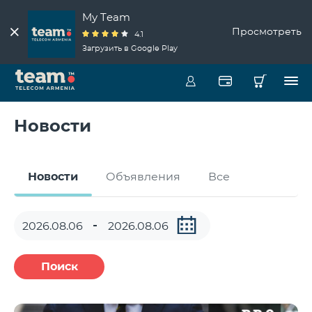
My Team
Просмотреть
4.1
Загрузить в Google Play
Новости
Новости
Объявления
Все
Поиск