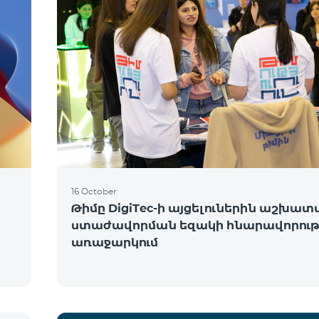
16 October
Թիմը DigiTec-ի այցելուներին աշխատ
ստաժավորման եզակի հնարավորությ
առաջարկում