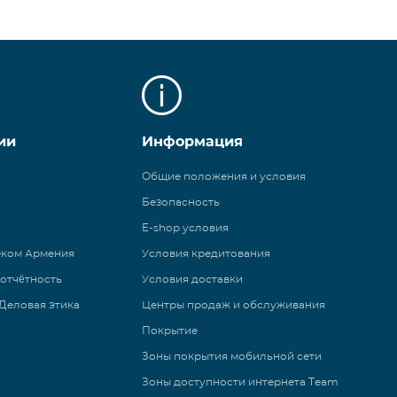
ии
Информация
Общие положения и условия
Безопасность
E-shop условия
еком Армения
Условия кредитования
 отчётность
Условия доставки
Деловая этика
Центры продаж и обслуживания
Покрытие
Зоны покрытия мобильной сети
Зоны доступности интернета Team