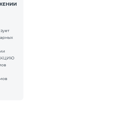
ЖЕНИИ
зует
тарных