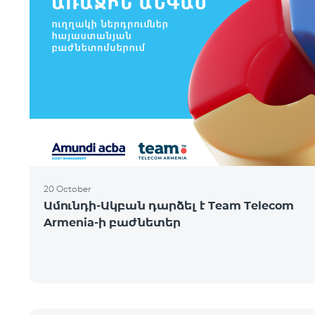
20 October
Ամունդի-Ակբան դարձել է Team Telecom
Armenia-ի բաժնետեր