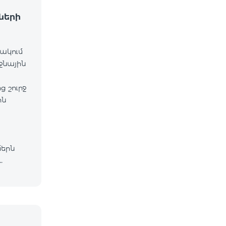
ների
նակում
ջնային
 շուրջ
ին
մերն
lecom
եց, որ