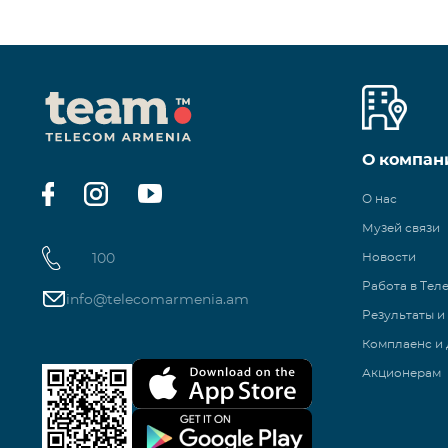
О компан
О нас
Музей связи
100
Новости
Работа в Тел
info@telecomarmenia.am
Результаты и
Комплаенс и 
Акционерам