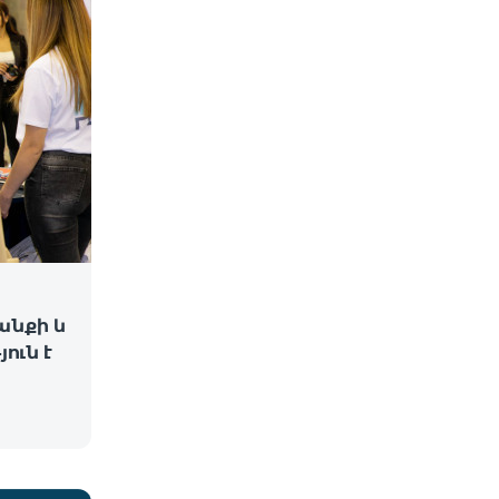
անքի և
ուն է