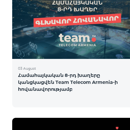
03 August
Համահայկական 8-րդ խաղերը
կանցկացվեն Team Telecom Armenia-ի
հովանավորությամբ