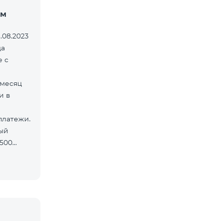
ом
.08.2023
да
е с
 месяц
и в
платежи.
ый