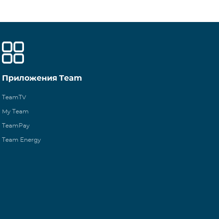
Приложения Team
TeamTV
My Team
TeamPay
Team Energy