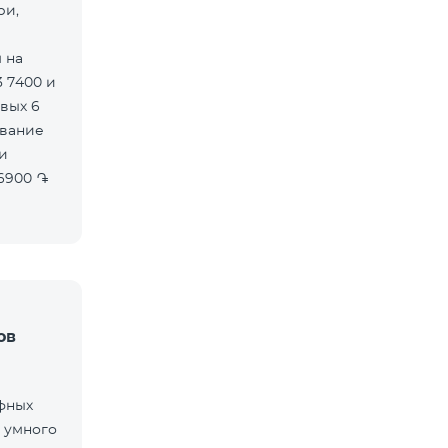
ри,
 на
 7400 и
вых 6
ов
фных
 умного