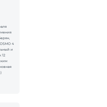
раля
рмения
берян,
COSMO 4
льный и
 12
ским