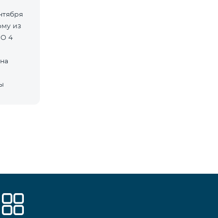
ентября
MO 4
 на
ны