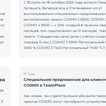
С 18 июля по 18 октября 2025 года жители Гюм
Арташата, Вагаршапата и Степанавана могут
nal
воспользоваться специальным предложением
ев
региональные пакеты COSMO 2 6900, COSMO 3
COSMO 4 9900 — с 50% скидкой в течение пер
месяцев при подключении на 12 месяцев: Название
пакета Стандартная цена Цена с учётом скидки
(первые 6 мес.) COSMO 2 6900 Региональный 6900 ֏
3450 ֏ COSMO 3 7400 Региональный 7400 ֏ 3
27 June
ерд
Специальное предложение для клиент
COSMO в TeamPlace
да
Как новые, так и действующие абоненты тари
 3
пакетов COSMO могут приобрести устройства