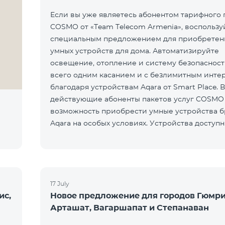
Если вы уже являетесь абонентом тарифного 
COSMO от «Team Telecom Armenia», воспользу
специальным предложением для приобретен
умных устройств для дома. Автоматизируйте
освещение, отопление и систему безопаснос
всего одним касанием и с безлимитным инте
благодаря устройствам Aqara от Smart Place. 
действующие абоненты пакетов услуг COSMO
возможность приобрести умные устройства 
Aqara на особых условиях. Устройства доступн
салоне Team Pla
17 July
ис,
Новое предложение для городов Гюмри
Арташат, Вагаршапат и Степанаван