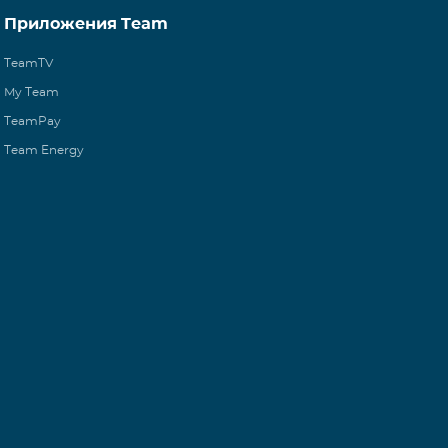
Приложения Team
TeamTV
My Team
TeamPay
Team Energy