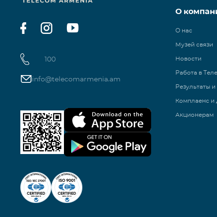
О компан
О нас
Музей связи
100
Новости
Работа в Тел
info@telecomarmenia.am
Результаты и
Комплаенс и 
Акционерам