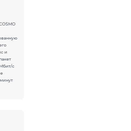
т COSMO
ованную
его
ис и
пакет
ие
 минут