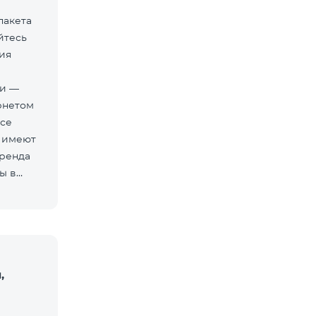
пакета
йтесь
ия
ти —
рнетом
Все
 имеют
бренда
ы в
,