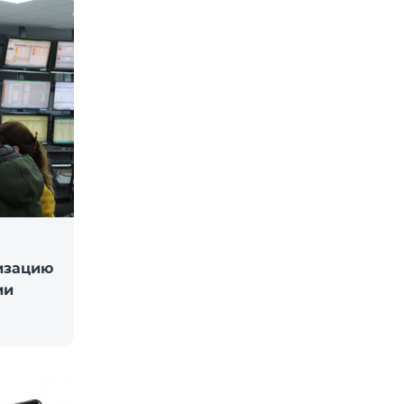
изацию
ии