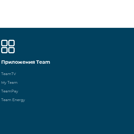
Приложения Team
TeamTV
My Team
TeamPay
Team Energy