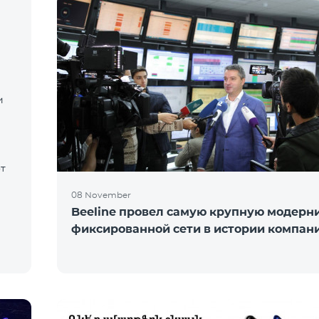
и
т
08 November
Beeline провел самую крупную модерн
фиксированной сети в истории компан