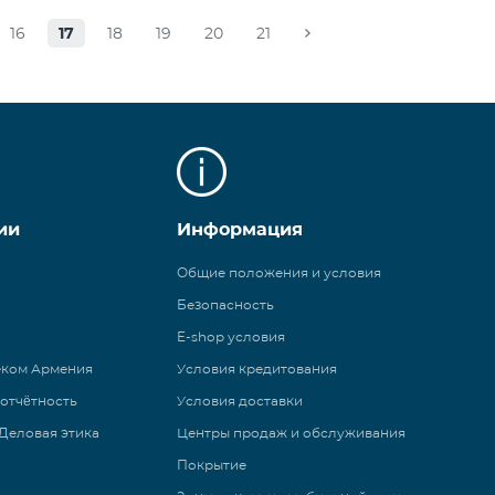
16
17
18
19
20
21
ии
Информация
Общие положения и условия
Безопасность
E-shop условия
еком Армения
Условия кредитования
 отчётность
Условия доставки
Деловая этика
Центры продаж и обслуживания
Покрытие