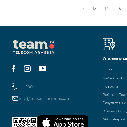
13
14
15
О компан
О нас
Музей связи
100
Новости
Работа в Тел
info@telecomarmenia.am
Результаты и
Комплаенс и 
Акционерам