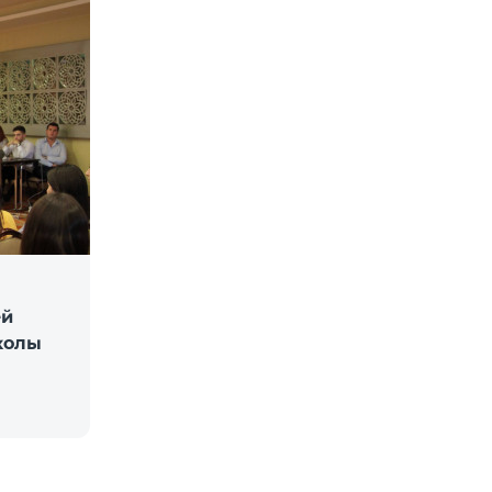
ей
колы