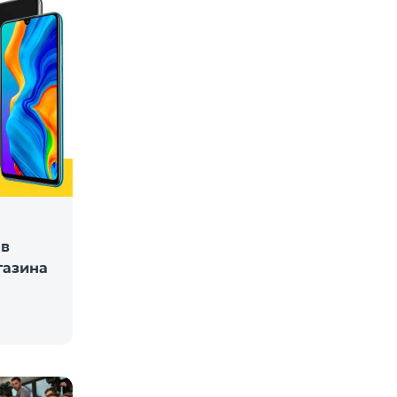
 в
газина