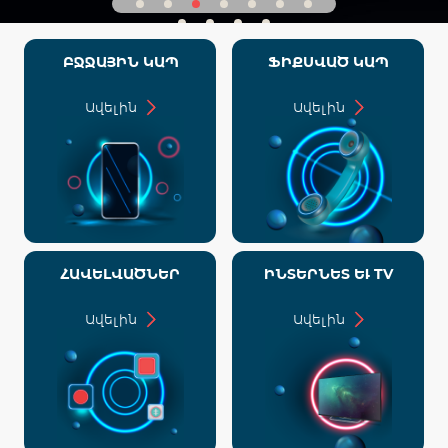
ԲՋՋԱՅԻՆ ԿԱՊ
ՖԻՔՍՎԱԾ ԿԱՊ
Ավելին
Ավելին
ՀԱՎԵԼՎԱԾՆԵՐ
ԻՆՏԵՐՆԵՏ ԵՒ TV
Ավելին
Ավելին