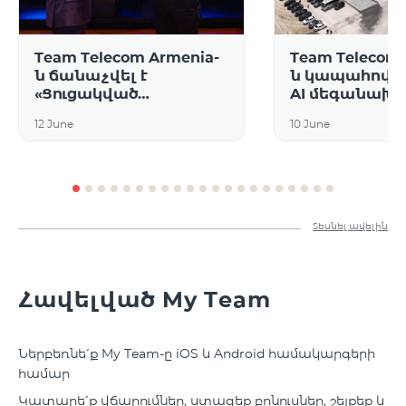
Team Telecom Armenia-
Team Telecom 
ն ճանաչվել է
ն կապահովի F
«Ցուցակված
AI մեգանախ
բաժնետոմսերի
կոմունիկացիո
12 June
10 June
շուկայում առաջատար
ինտերնետ
ոչ ֆինանսական
ենթակառուց
թողարկող
Տեսնել ավելին
Հավելված My Team
Ներբեռնե՛ք My Team-ը iOS և Android համակարգերի
համար
Կատարե՛ք վճարումներ, ստացեք բոնուսներ, շեյքեք և