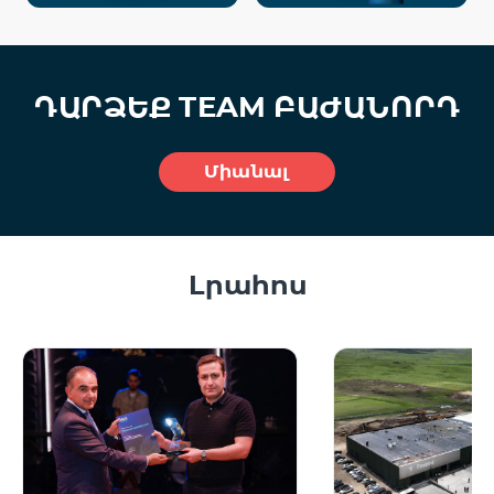
ԴԱՐՁԵՔ
TEAM
ԲԱԺԱՆՈՐԴ
Միանալ
Լրահոս