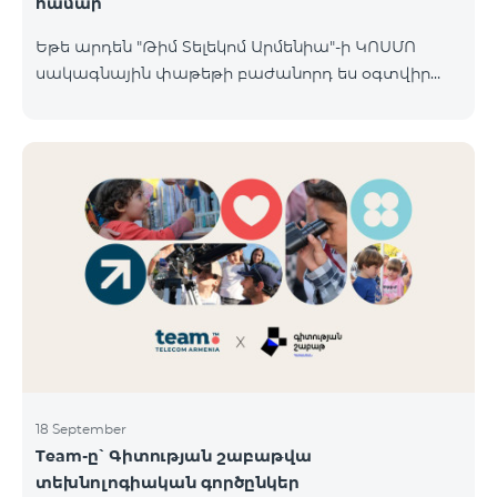
համար
Եթե արդեն "Թիմ Տելեկոմ Արմենիա"-ի ԿՈՍՄՈ
սակագնային փաթեթի բաժանորդ ես օգտվիր
հատուկ առաջարկից տան խելացի
սարքավորումների համար։ Ավտոմատացրու
լուսովորությունը, ջեռուցումը, անվտանգությունը՝
մեկ հպումով ու անսպառ ինտերնետով Smart
Place-ի Aqara սարքավորումներով։ ԿՈՍՄՈ
ծառայությունների փաթեթների գործող բոլոր
բաժանորդները ունեն հնարավորություն ձեռք
բերելու Aqara ապրանքանիշի խելացի
սարքավորումները հատուկ պայմաններով։
Սարքավորումները հասանելի են HomPlex-ի team
Place խանութ սրահում, Հյուսիսային Պողոտա 4
18 September
Team-ը՝ Գիտության շաբաթվա
տեխնոլոգիական գործընկեր