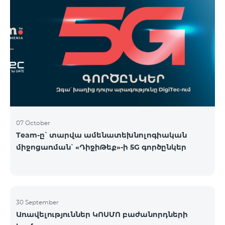
07 October
Team-ը՝ տարվա ամենատեխնոլոգիական
միջոցառման՝ «ԴիջիԹեք»-ի 5G գործընկեր
30 September
Առավելություններ ԿՈՍՄՈ բաժանորդների