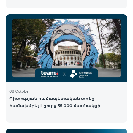
Կենտրոնում՝ միացեք ԿՈՍՄՈ 4 12500, ԿՈՍՄՈ 4
16500 կամ ԿՈՍՄՈ 4 Մարզային 9900 սակագնային
փաթեթներից որևէ մեկին 12 ամիս
բաժանորդագրությամբ և ստացեք
հնարավորություն ձեռք բերել AQARA Խելացի Տան
համակարգերը ընդամենը 2 դրամով․ AQARA
Խելացի Տեսախցիկ E1 (Smart Camera E1) AQARA
Ղեկավարման Սարք M100 (Hub M100) Միանալու
համար պարզապես պետք է անձնագրով
մոտենալ տաղավար։ Առաջարկը գործում է միայն
նոր միացող բաժանորդ
08 October
Գիտության համապետական տոնը
համախմբել է շուրջ 35 000 մասնակցի