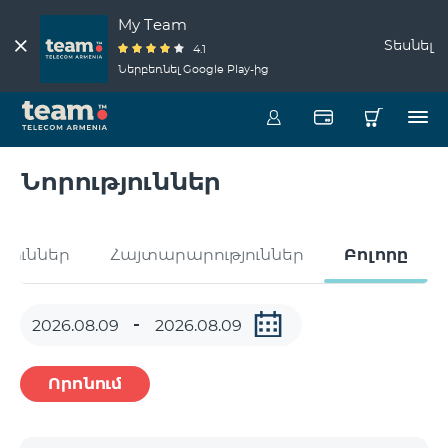
My Team
Տեսնել
4.1
Ներբեռնել Google Play-ից
Նորություններ
թյուններ
Հայտարարություններ
Բոլորը
Որոնում