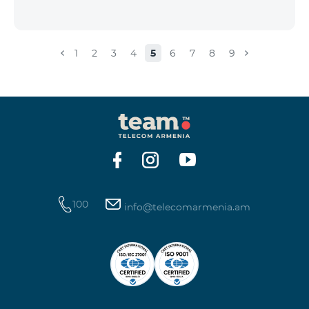
1
2
3
4
5
6
7
8
9
100
info@telecomarmenia.am