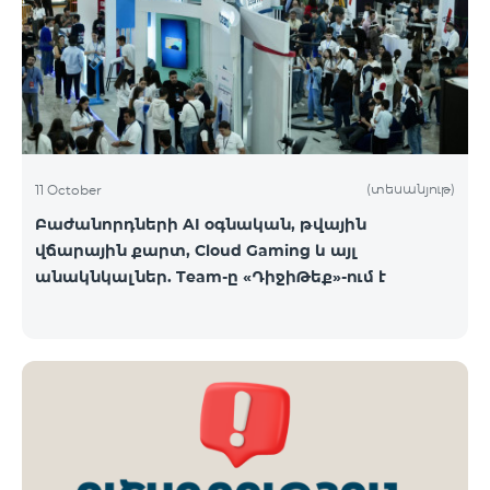
ԿՈՍՄՈ 3 TV փաթեթը․ Ինտերնետ. Մինչև 50 Մբիթ/
վ արագություն։ TV. Մինչև 80 TV ալիք՝ TeamTv
Smart հավելվածով Ֆիքսված հեռախոսակապ.
180 րոպե դեպի Team ֆիքսված ցանց։ Սույն
սակագնային փաթեթում ներառվա
(տեսանյութ)
11 October
Բաժանորդների AI օգնական, թվային
վճարային քարտ, Cloud Gaming և այլ
անակնկալներ. Team-ը «ԴիջիԹեք»-ում է