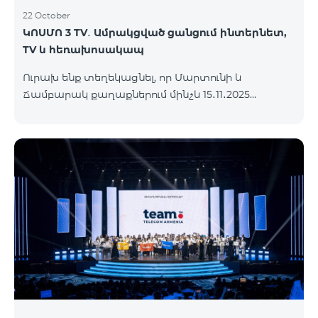
22 October
ԿՈՍՄՈ 3 TV․ Ամրակցված ցանցում ինտերնետ,
TV և հեռախոսակապ
Ուրախ ենք տեղեկացնել, որ Մարտունի և
Ճամբարակ քաղաքներում մինչև 15․11․2025
ներառյալ հասանելի կլինի՝ ԿՈՍՄՈ 3 TV
սակագնային փաթեթը։ Ի՞նչ է ներառում ԿՈՍՄՈ
3 TV փաթեթը․ Ինտերնետ. Մինչև 50 Մբիթ/վ
արագություն։ Մինչև 80 TV ալիք՝ TeamTv Smart
հավելվածով: Ֆիքսված հեռախոսակապ. 180
րոպե դեպի Team ֆիքսված ցանց։ Սույն
սակագնային փաթեթում ներառված
հեռուստատեսության ծառայությունը
տրամադրվում է առանց TV սարքի՝ TeamTV Smart
հավելվածի միջոցով։ Սակագնային փաթեթի
արժեքները ներկայացվա