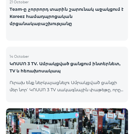
21 October
Team-ը չորրորդ տարին շարունակ աջակցում է
Koreez համադպրոցական
մրցանակաբաշխությանը
14 October
ԿՈՍՄՈ 3 TV. Ամրակցված ցանցում ինտերնետ,
TV և հեռախոսակապ
Ուրախ ենք ներկայացնելու Ամրակցված ցանցի
մեր նոր՝ ԿՈՍՄՈ 3 TV սակագնային փաթեթը, որը
միավորում է ինտերնետը, TV-ն և ֆիքսված
հեռախոսակապը՝ առաջարկելով
ժամանակակից լուծումներ յուրաքանչյուր տան
համար, որը հասանելի կլինի Վարդենիս և
Գավառ քաղաքներում մինչև 15․11․2025
ներառյալ։Ի՞նչ է ներառում Ամրակցված ցանցի