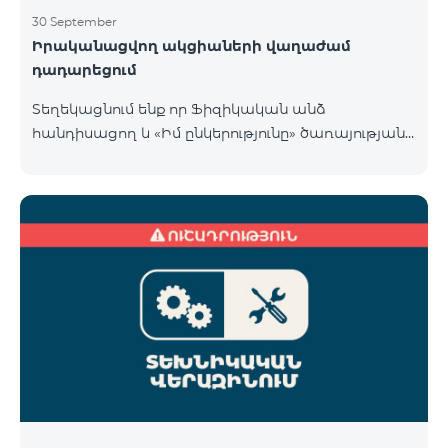
30 September
Իրականացվող ակցիաների վաղաժամ
դադարեցում
Տեղեկացնում ենք որ Ֆիզիկական անձ
հանդիսացող և «Իմ ընկերությունը» ծառայության
«Տելեկոմ Արմենիա» ԲԲԸ բաժանորդների համար
COSMO 4 9900 և COMBO 4 9900 սակագնային
փաթեթների համար գործող հատուկ առաջարկը
վաղաժամ դադարեցվել է 30․09․2024-ին ստորև
նշված քաղաքներում։ Վայք Չարենցավան
Վանաձոր