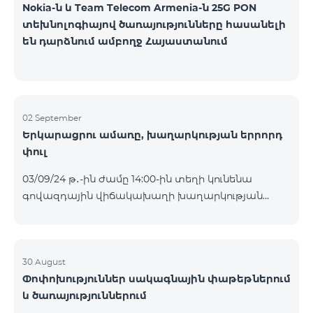
Nokia-ն և Team Telecom Armenia-ն 25G PON
տեխնոլոգիայով ծառայությունները հասանելի
են դարձնում ամբողջ Հայաստանում
02 September
Երկարացրու ամառը, խաղարկության երրորդ
փուլ
03/09/24 թ․-ին ժամը 14:00-ին տեղի կունենա
գովազդային վիճակախաղի խաղարկության
երրորդ փուլը, որին կմասնակցեն 26/08/24
-01/09/24 թթ․ Honor 200 Lite հեռախոսի գնորդները,
պրոմոյի շրջանակներում տրամադրվող SIM
քարտի` TeamTok կանխավճարային
30 August
Փոփոխություններ սակագնային փաթեթներում
սակագնային փաթեթի հեռախոսահամարով։
և ծառայություններում
Հաղթող հեռախոսահամարներն ընտրվելու են
պատահական թվերի գեներատորի միջոցով։