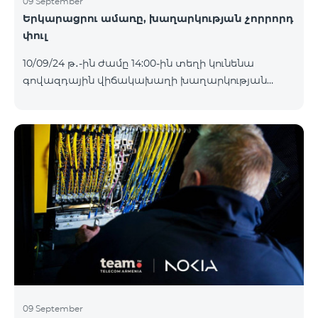
09 September
Երկարացրու ամառը, խաղարկության չորրորդ
փուլ
10/09/24 թ․-ին ժամը 14:00-ին տեղի կունենա
գովազդային վիճակախաղի խաղարկության
չորրորդ փուլը, որին կմասնակցեն 02/09/24
-08/09/24 թթ․ Honor 200 Lite հեռախոսի գնորդները,
պրոմոյի շրջանակներում տրամադրվող SIM
քարտի` TeamTok կանխավճարային
սակագնային փաթեթի հեռախոսահամարով։
Հաղթող հեռախոսահամարներն ընտրվելու են
պատահական թվերի գեներատորի միջոցով։
Հետևեք մեզ Team-ի Facebook-յան և YouTube-յան
ալիքների պաշտոնական էջերում: Մանրամասն
պայմաններ՝
https://www.telecomarmenia.am/hy/B2S?s
09 September