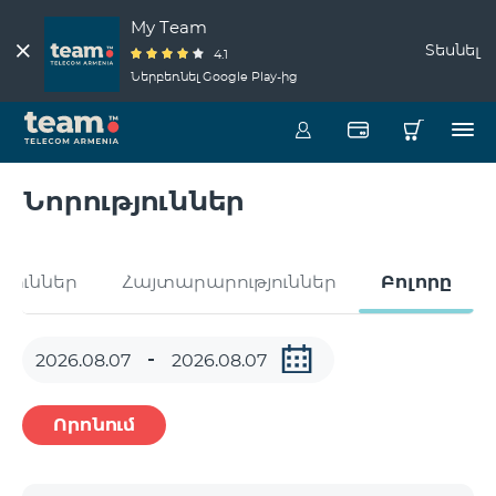
My Team
Տեսնել
4.1
Ներբեռնել Google Play-ից
Նորություններ
թյուններ
Հայտարարություններ
Բոլորը
Որոնում