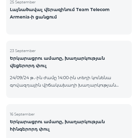
25 September
Լայնածավալ վերազինում Team Telecom
Armenia-ի ցանցում
23 September
Երկարացրու ամառը, խաղարկության
վեցերորդ փուլ
24/09/24 թ․-ին ժամը 14:00-ին տեղի կունենա
գովազդային վիճակախաղի խաղարկության
վեցերորդ փուլը, որին կմասնակցեն 16/09/24
-22/09/24 թթ․ Honor 200 Lite հեռախոսի գնորդները,
պրոմոյի շրջանակներում տրամադրվող SIM
քարտի` TeamTok կանխավճարային
16 September
Երկարացրու ամառը, խաղարկության
սակագնային փաթեթի հեռախոսահամարով։
հինգերորդ փուլ
Հաղթող հեռախոսահամարներն ընտրվելու են
պատահական թվերի գեներատորի միջոցով։