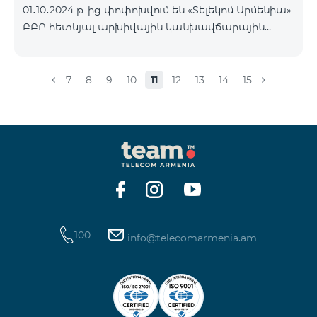
01․10․2024 թ-ից փոփոխվում են «Տելեկոմ Արմենիա»
Հետևեք մեզ Team-ի Facebook-յան և YouTube-յան
ԲԲԸ հետևյալ արխիվային կանխավճարային
ալիքների պաշտոնական էջերում: Մանրամասն
սակագնային փաթեթների պայմանները՝
պայմաններ՝
«Ռեմիքս» սակագնային փաթեթի բաժանորդների
https://www.telecomarmenia.am/hy/B2S?s
հաշվեկշռին բավարար գումար լինելու դեպքում
7
8
9
10
11
12
13
14
15
Տարբերակ 1 կամ Տարբերակ 2 ծառայությունները
ավտոմատ կերկարաձգվեն: Եթե վճարի
գանձման պահին հաշվեկշռին չլինի բավարար
գումար, ապա Տարբերակ 1 կամ Տարբերակ 2
ծառայությունները ավտոմատ չեն երկարաձգվի:
Ծառայությունները նորից կվերաակտիվանան,
երբ հաշվեկշռին լինի միանվագ ամբողջական
վճարի համար բավարար գումար:
100
info@telecomarmenia.am