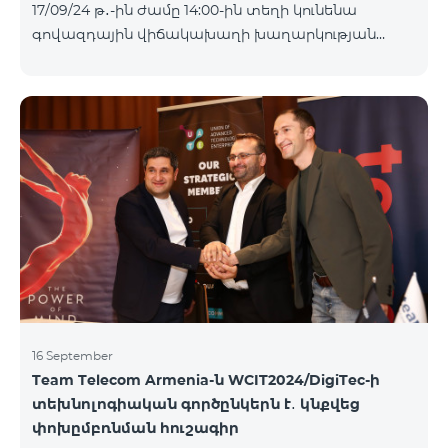
17/09/24 թ․-ին ժամը 14:00-ին տեղի կունենա
Հետևեք մեզ Team-ի Facebook-յան և YouTube-յան
գովազդային վիճակախաղի խաղարկության
ալիքների պաշտոնական էջերում: Մանրամասն
հինգերորդ փուլը, որին կմասնակցեն 09/09/24
պայմաններ՝
-15/09/24 թթ․ Honor 200 Lite հեռախոսի գնորդները,
https://www.telecomarmenia.am/hy/B2S?s
պրոմոյի շրջանակներում տրամադրվող SIM
քարտի` TeamTok կանխավճարային
սակագնային փաթեթի հեռախոսահամարով։
Հաղթող հեռախոսահամարներն ընտրվելու են
պատահական թվերի գեներատորի միջոցով։
Հետևեք մեզ Team-ի Facebook-յան և YouTube-յան
ալիքների պաշտոնական էջերում: Մանրամասն
պայմաններ՝
https://www.telecomarmenia.am/hy/B2S?s
16 September
Team Telecom Armenia-ն WCIT2024/DigiTec-ի
տեխնոլոգիական գործընկերն է․ կնքվեց
փոխըմբռնման հուշագիր