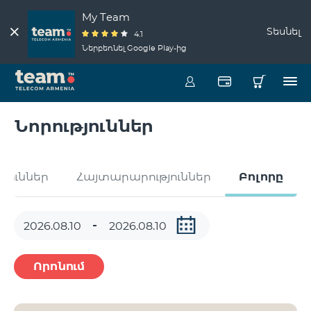
My Team
Տեսնել
4.1
Ներբեռնել Google Play-ից
Նորություններ
թյուններ
Հայտարարություններ
Բոլորը
Որոնում