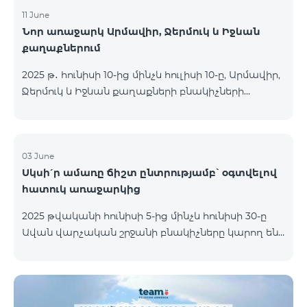
11 June
Նոր առաջարկ Արմավիր, Ջերմուկ և Իջևան
քաղաքներում
2025 թ․ հունիսի 10-ից մինչև հուլիսի 10-ը, Արմավիր,
Ջերմուկ և Իջևան քաղաքների բնակիչների
համար հասանելի են ԿՈՍՄՈ մարզային
փաթեթները հատուկ պայմաններով․ ԿՈՍՄՈ 2
6900 Regional ԿՈՍՄՈ 3 7400 Regional ԿՈՍՄՈ 4
9900 Regional Ակցիայի շրջանակում
03 June
Սկսի՛ր ամառը ճիշտ ընտրությամբ՝ օգտվելով
առաջարկվում է 50% զեղչ առաջին 6 ամիսների
հատուկ առաջարկից
համար, 12 ամիս բաժանորդագրության դեպքում։
ԿՈՍՄՈ սակագնային փաթեթների
2025 թվականի հունիսի 5-ից մինչև հունիսի 30-ը
ներառումներին մանրամասն ծանոթանալու
Ավան վարչական շրջանի բնակիչները կարող են
համար կարող եք անցնել հետևյալ հղմամբ՝
օգտվել հատուկ պայմաններից, որոնք
telecomarmenia.am/cosmo* Ակցիան երկարաձգվել
նախատեսված են նոր բաժանորդների համար։
է մինչև 1
Ակցիայի շրջանակում ԿՈՍՄՈ 4 12500 և ԿՈՍՄՈ 4
16500 փաթեթները տրամադրվում են հետևյալ