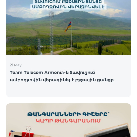
պայմաններով․ Առաջին 6 ամիսների ընթացքում՝
50% զեղչ, Հաջորդ 6 ամիսների ընթացքում՝ 25%
զեղչ։ ԿՈՍՄՈ սակագնային փաթեթների
ներառումներին մանրամասն ծանոթանալու
համար կարող եք անցնել հետևյալ հղմամբ՝
telecomarmenia.am/hy/cosmo * Ակցիան
երկարաձգվել է մինչ
21 May
Team Telecom Armenia-ն Տավուշում
ամբողջովին վերազինել է բջջային ցանցը