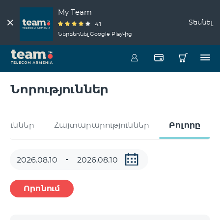
My Team
Տեսնել
4.1
Ներբեռնել Google Play-ից
Նորություններ
թյուններ
Հայտարարություններ
Բոլորը
Որոնում