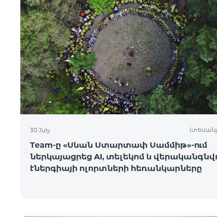
(տեսանյ
30 July
Team-ը «Սևան Ստարտափ Սամմիթ»-ում
ներկայացրեց AI, տելեկոմ և վերականգնվ
էներգիայի ոլորտների հեռանկարները