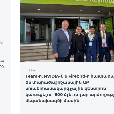
ին
11 June
Team-ը, NVIDIA-ն և Firebird-ը հայտար
են տարածաշրջանային ԱԲ
սուպերհամակարգչային կենտրոն
կառուցելու` 500 մլն․ դոլար արժողու
մեգանախագծի մասին