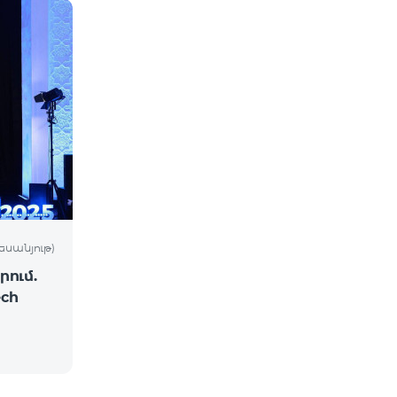
եսանյութ)
ում.
ch