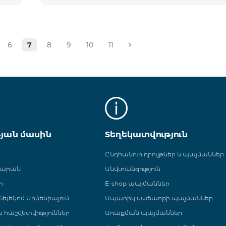
6
7
8
9
10
11
թյան մասին
Տեղեկատվություն
Ընդհանուր դրույթներ և պայմաններ
գարան
Անվտանգություն
ր
E-shop պայմաններ
ելեկոմ Արմենիայում
Ապառիկ վաճառքի պայմաններ
 և հաշվետվություններ
Առաքման պայմաններ