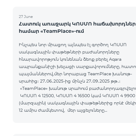
27 June
Հատուկ առաջարկ ԿՈՍՄՈ հաճախորդներ
համար «TeamPlace»-ում
Ինչպես նոր միացող այնպես էլ գործող ԿՈՍՄՈ
սակագնային փաթեթների բաժանորդները
հնարավորոթյուն կունենան ձեռք բերել Aqara
ապրանքանիշի խելացի սարքավորումները, հատո
պայմաններով,մեր նորաբաց TeamPlace խանութ-
սրահից։ 27․06․2025-ից մինչև 27․09․2025 թթ․։
«TeamPlace» խանութ սրահում բաժանորդագրվելո
ԿՈՍՄՈ 4 12500, ԿՈՍՄՈ 4 16500 կամ ԿՈՍՄՈ 4 9900
(մարզային) սակագնային փաթեթներից որևէ մեկի
12 ամիս ժամկետով, մեր այցելուները
հնարավորություն կստանան Ձեռք բերել SMART
սարքավորո