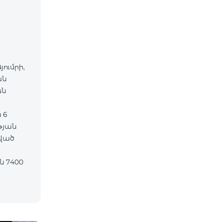
յումրի,
ան
են
 6
թյան