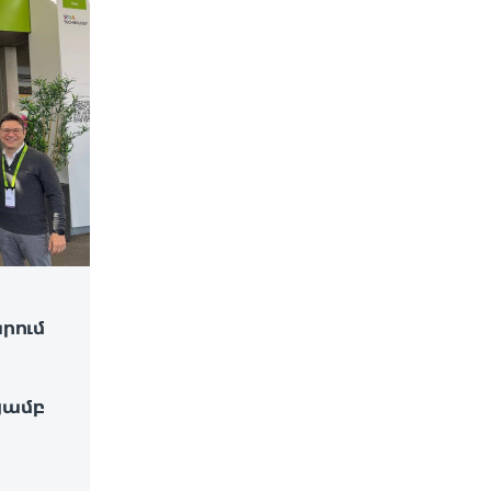
արում
թյամբ