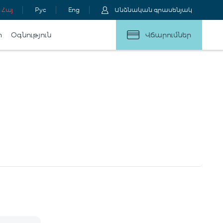
Հայ
Рус
Eng
Անձնական գրասենյակ
ր
Օգնություն
Վճարումներ