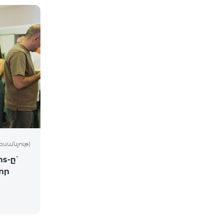
եսանյութ)
s-ը՝
որ