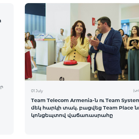
ի
ար
(տ
01 July
Team Telecom Armenia-ն ու Team System
մեկ հարկի տակ. բացվեց Team Place ն
կոնցեպտով վաճառասրահը