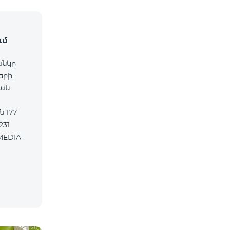
ւմ
անկը
երի,
ան