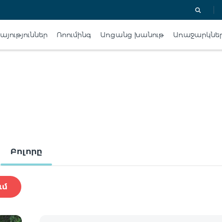
յություններ
Ռոումինգ
Առցանց խանութ
Առաջարկնե
Բոլորը
ւմ