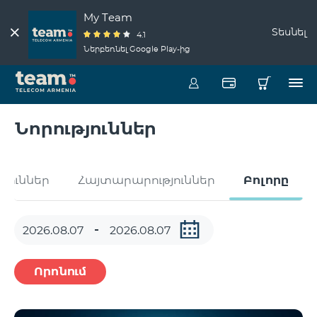
My Team
Տեսնել
4.1
Ներբեռնել Google Play-ից
Նորություններ
թյուններ
Հայտարարություններ
Բոլորը
Որոնում