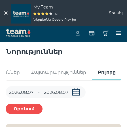
My Team
Տեսնել
4.1
Ներբեռնել Google Play-ից
Նորություններ
թյուններ
Հայտարարություններ
Բոլորը
Որոնում