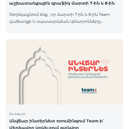
աշխատանքային գրաֆիկ մարտի 7-ին և 8-ին
Տեղեկացնում ենք , որ մարտի 7-ին և 8-ին Team
վաճառքի և սպասարկման կենտրոնները
կաշխատեն հավելյալ գրաֆիկով։ Մասնաճյուղերի
աշխատաժամերին կարող եք
ծանոթանալ ստորև։ Մարզ Համայնք /քաղաք/
գյուղ ՎևՍԿ հասցե "Տելեկոմ Արմենիա" ԲԲԸ
Աշխատանքային ժամեր Երկ-Ուրբ Շաբաթ-07․03
Կիրակի-08․03 Երևան Կենտրոն Իսակովի
պողոտա 3/7 09:00-18:00 09:00-18:00 10:00-19:00
Երևան Կենտրոն Խորենացու փողոց 26/26 09:00-
18:00 09:00-18:00 10:00-19:00 Երևան Էրեբունի
Տիգրան Մեծի պողոտա
04 March
Անվճար ինտերնետ ռոումինգում Team-ի՝
Մերձավոր Արևելքում գտնվող