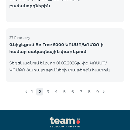
բաժանորդներին
27 February
Գնիջեցում Be Free 5000 ԿՈՍՄՈ/ԿՈՄԲՈ-ի
համար սակագնային փաթեթում
Տեղեկացնում ենք, որ 01.03.2026թ․-ից ԿՈՍՄՈ/
ԿՈՄԲՈ ծառայությունների փաթեթին հատուկ
պայմաններով հասանելի հետվճարային «Be Free
5000» սակագնային փաթեթի ամսավճարը 4000
ՀՀ դրամի փոխարեն կկազմի 3500 ՀՀ դրամ։
1
2
3
4
5
6
7
8
9
Փաթեթին կարող են միանալ այն բոլոր
բաժանորդները ովքեր ունեն ակտիվ
բաժանորդագրություն ԿՈՍՄՈ կամ ԿՈՄԲՈ
ծառայությունների փաթեթներին։ Սակագնային
փաթեթի մանրամասներին կարող եք