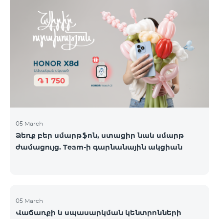
ժամանակավորապես դադարեցվել են
օպերատորների կողմից։ Ձայնային կապի և SMS
ծառայությունները շարունակում են գործել։
Իրադարձությունների վերաբերյալ լրացուցիչ
տեղեկատվություն կտրամադրվի իրավիճակի
փոփոխության դեպքում։ Շնորհակալություն
ըմբռնման համար։
05 March
Ձեռք բեր սմարթֆոն, ստացիր նաև սմարթ
ժամացույց. Team-ի գարնանային ակցիան
05 March
Վաճառքի և սպասարկման կենտրոնների