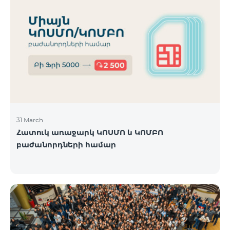
31 March
Հատուկ առաջարկ ԿՈՍՄՈ և ԿՈՄԲՈ
բաժանորդների համար