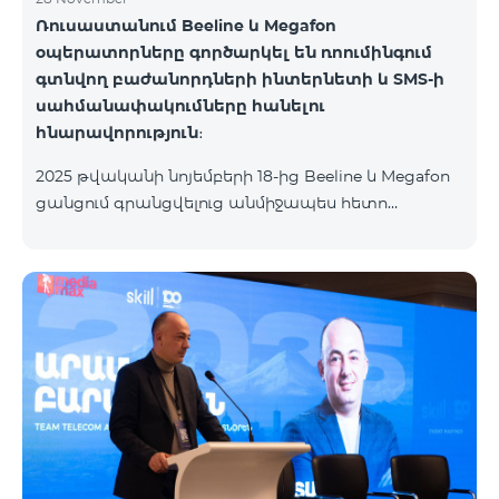
Ռուսաստանում Beeline և Megafon
օպերատորները գործարկել են ռոումինգում
գտնվող բաժանորդների ինտերնետի և SMS-ի
սահմանափակումները հանելու
հնարավորություն։
2025 թվականի նոյեմբերի 18-ից Beeline և Megafon
ցանցում գրանցվելուց անմիջապես հետո
բաժանորդները ստանում են SMS
հաղորդագրություն՝ հղումով Captcha ստուգման
էջին։ Ստուգումը հաջողությամբ անցնելուց հետո
ինտերնետի և SMS ծառայությունների
հասանելիությունը վերականգնվում է ավտոմատ
կերպով։ Խնդրում ենք ուշադրություն դարձնել, որ
Captcha հղումն աշխատում է միայն
համապատասխան օպերատորի բջջային
ցանցին միացված լինելու դեպքում։ Wi-Fi-ը և VPN-
ը պետք է անջատված լինեն, հակառակ դեպքում
նույնականացումը չի կատարվի։ Այս