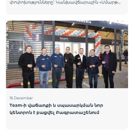
փոփոխությունները՝ Կանխավճարային «Սմարթ
5500» սակագնային փաթեթը կդադարի գործել, և
բաժանորդների հեռախոսահամարները
կտեղափոխվեն «BeFree 5000 unlimit»
սակագնային փաթեթին, որի շրջանակներում
կստանան անսահմանափակ ինտերնետ, 2000
րոպե դեպի ՀՀ բոլոր ցանցեր, ԱՄՆ, Կանադա, ՌԴ
Beeline և Tele2 ցանցեր, 500 SMS, 200 ՄԲ
ռոումինգում, 60 TV ալիք։ «BeFree 5000 unlimit»
սակագնային փաթեթի ամսավճարը կազմում է
5000 դրամ։ Կանխավճարային «Սմարթ 7500»
սակագնային փաթեթը կդադարի գ
16 December
Team-ի վաճառքի և սպասարկման նոր
կենտրոն է բացվել Բագրատաշենում