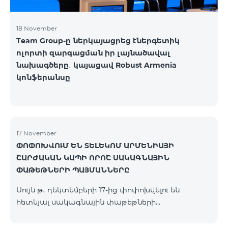
18 November
Team Group-ը ներկայացրեց էներգետիկ
ոլորտի զարգացման իր լայնածավալ
նախագծերը․ կայացավ Robust Armenia
կոնֆերանսը
17 November
ՓՈՓՈԽՎՈՒՄ ԵՆ ՏԵԼԵԿՈՄ ԱՐՄԵՆԻԱՅԻ
ՇԱՐԺԱԿԱՆ ԿԱՊԻ ՈՐՈՇ ՍԱԿԱԳՆԱՅԻՆ
ՓԱԹԵԹՆԵՐԻ ՊԱՅՄԱՆՆԵՐԸ
Սույն թ․ դեկտեմբերի 17-ից փոփոխվելու են
հետևյալ սակագնային փաթեթների
պայմանները՝ Կանխավճարային «Be Free 2000»
սակագնային փաթեթը կվերանվանվի «Be Free