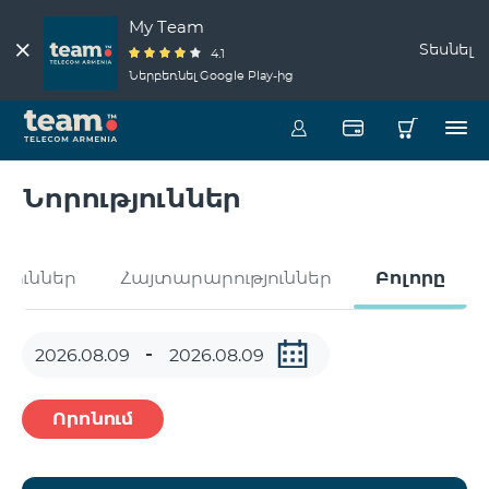
My Team
Տեսնել
4.1
Ներբեռնել Google Play-ից
Նորություններ
թյուններ
Հայտարարություններ
Բոլորը
Որոնում