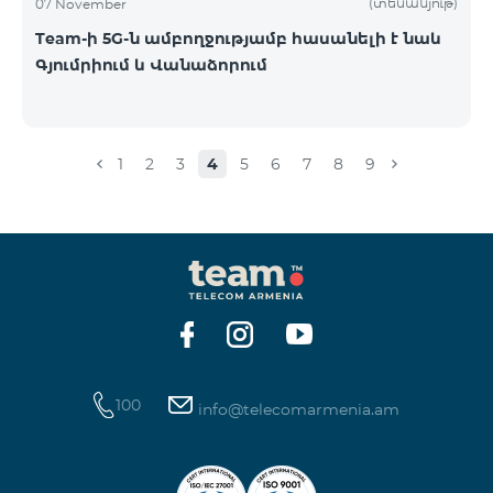
(տեսանյութ)
07 November
Team-ի 5G-ն ամբողջությամբ հասանելի է նաև
Գյումրիում և Վանաձորում
1
2
3
4
5
6
7
8
9
100
info@telecomarmenia.am