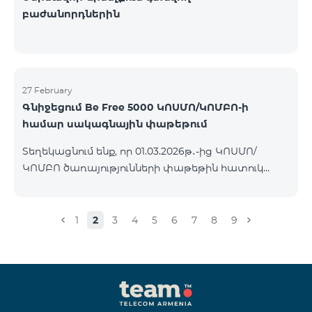
բաժանորդներին
27 February
Գնիջեցում Be Free 5000 ԿՈՍՄՈ/ԿՈՄԲՈ-ի
համար սակագնային փաթեթում
Տեղեկացնում ենք, որ 01.03.2026թ․-ից ԿՈՍՄՈ/
ԿՈՄԲՈ ծառայությունների փաթեթին հատուկ
պայմաններով հասանելի հետվճարային «Be Free
5000» սակագնային փաթեթի ամսավճարը 4000
ՀՀ դրամի փոխարեն կկազմի 3500 ՀՀ դրամ։
1
2
3
4
5
6
7
8
9
Փաթեթին կարող են միանալ այն բոլոր
բաժանորդները ովքեր ունեն ակտիվ
բաժանորդագրություն ԿՈՍՄՈ կամ ԿՈՄԲՈ
ծառայությունների փաթեթներին։ Սակագնային
փաթեթի մանրամասներին կարող եք