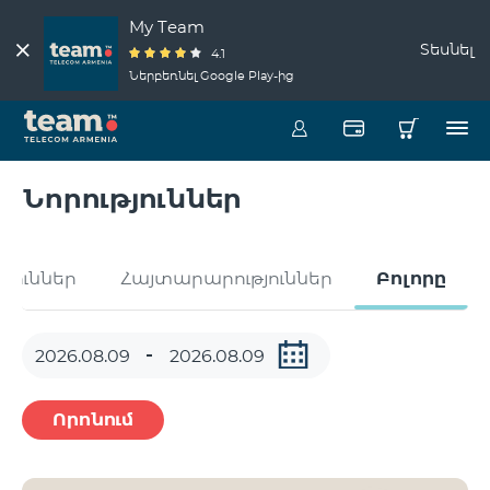
My Team
Տեսնել
4.1
Ներբեռնել Google Play-ից
Նորություններ
թյուններ
Հայտարարություններ
Բոլորը
Որոնում