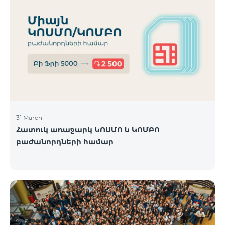
31 March
Հատուկ առաջարկ ԿՈՍՄՈ և ԿՈՄԲՈ
բաժանորդների համար