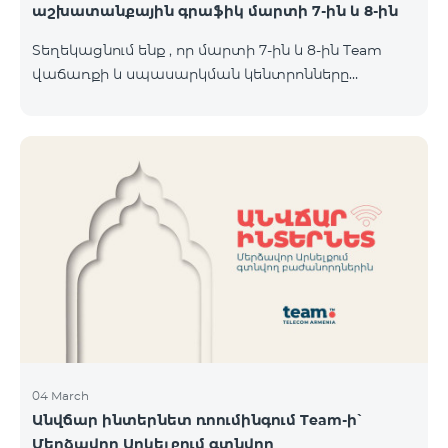
աշխատանքային գրաֆիկ մարտի 7-ին և 8-ին
Տեղեկացնում ենք , որ մարտի 7-ին և 8-ին Team
վաճառքի և սպասարկման կենտրոնները
կաշխատեն հավելյալ գրաֆիկով։ Մասնաճյուղերի
աշխատաժամերին կարող եք
ծանոթանալ ստորև։ Մարզ Համայնք /քաղաք/
գյուղ ՎևՍԿ հասցե "Տելեկոմ Արմենիա" ԲԲԸ
Աշխատանքային ժամեր Երկ-Ուրբ Շաբաթ-07․03
Կիրակի-08․03 Երևան Կենտրոն Իսակովի
պողոտա 3/7 09:00-18:00 09:00-18:00 10:00-19:00
Երևան Կենտրոն Խորենացու փողոց 26/26 09:00-
18:00 09:00-18:00 10:00-19:00 Երևան Էրեբունի
Տիգրան Մեծի պողոտա
04 March
Անվճար ինտերնետ ռոումինգում Team-ի՝
Մերձավոր Արևելքում գտնվող