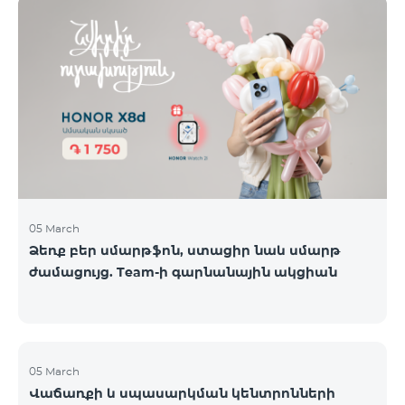
ժամանակավորապես դադարեցվել են
օպերատորների կողմից։ Ձայնային կապի և SMS
ծառայությունները շարունակում են գործել։
Իրադարձությունների վերաբերյալ լրացուցիչ
տեղեկատվություն կտրամադրվի իրավիճակի
փոփոխության դեպքում։ Շնորհակալություն
ըմբռնման համար։
05 March
Ձեռք բեր սմարթֆոն, ստացիր նաև սմարթ
ժամացույց. Team-ի գարնանային ակցիան
05 March
Վաճառքի և սպասարկման կենտրոնների