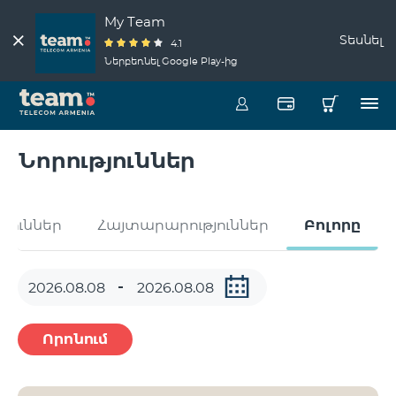
My Team
Տեսնել
4.1
Ներբեռնել Google Play-ից
Նորություններ
թյուններ
Հայտարարություններ
Բոլորը
Որոնում