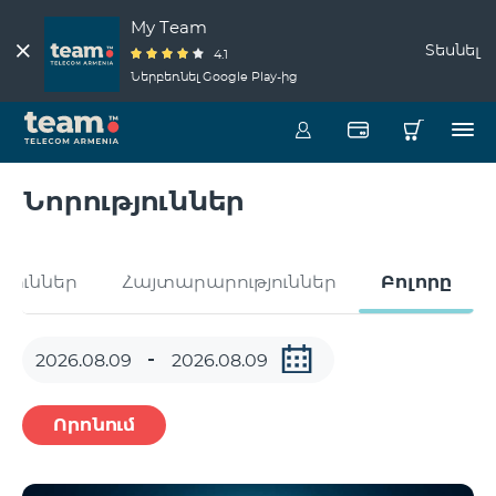
My Team
Տեսնել
4.1
Ներբեռնել Google Play-ից
Նորություններ
թյուններ
Հայտարարություններ
Բոլորը
Որոնում