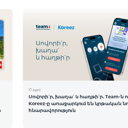
17 April
Սովորի՛ր, խաղա՛ և հաղթի՛ր. Team-ն ո
Koreez-ը առաջարկում են կրթական ն
ի
հնարավորություն