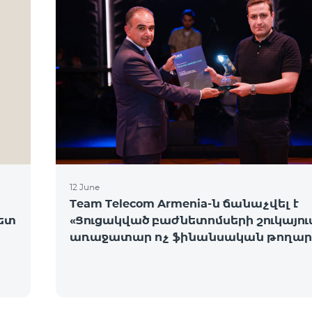
12 June
Team Telecom Armenia-ն ճանաչվել է
նետ
«Ցուցակված բաժնետոմսերի շուկայու
առաջատար ոչ ֆինանսական թողար