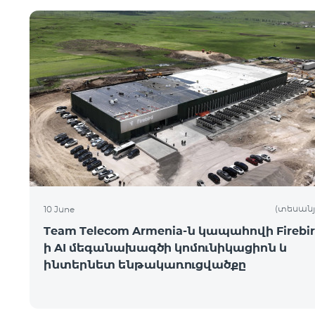
(տեսանյ
10 June
Team Telecom Armenia-ն կապահովի Firebir
ի AI մեգանախագծի կոմունիկացիոն և
ինտերնետ ենթակառուցվածքը