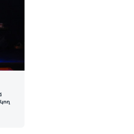
մ
կող