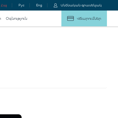
Հայ
Рус
Eng
Անձնական գրասենյակ
ր
Օգնություն
Վճարումներ