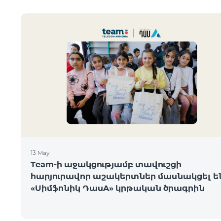
13 May
Team-ի աջակցությամբ տավուշցի
հարյուրավոր աշակերտներ մասնակցել ե
«Սիմֆոնիկ ԴասA» կրթական ծրագրին