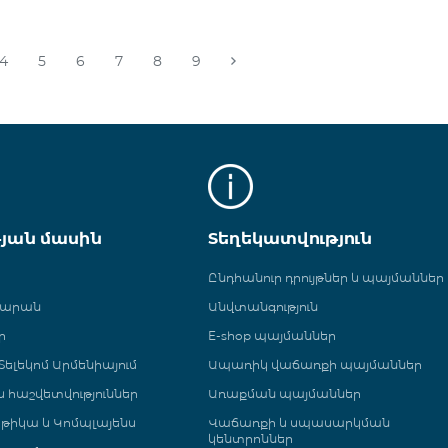
4
5
6
7
8
9
թյան մասին
Տեղեկատվություն
Ընդհանուր դրույթներ և պայմաններ
գարան
Անվտանգություն
ր
E-shop պայմաններ
ելեկոմ Արմենիայում
Ապառիկ վաճառքի պայմաններ
 և հաշվետվություններ
Առաքման պայմաններ
թիկա և Կոմպլայենս
Վաճառքի և սպասարկման
կենտրոններ