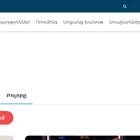
յություններ
Ռոումինգ
Առցանց խանութ
Առաջարկնե
Բոլորը
ւմ