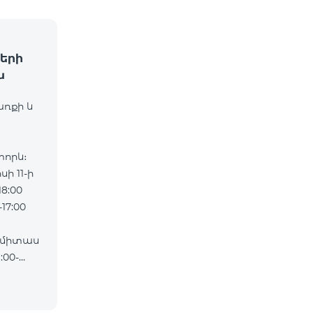
երի
ն
առքի և
որև։
ի 11-ի