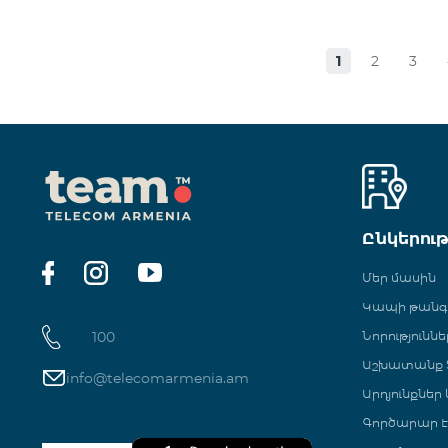
1
2
3
Ընկերու
Մեր մասին
Կապի թան
100
Նորություննե
Աշխատանք Տ
info@telecomarmenia.am
Արդյունքներ
Գործարար Է