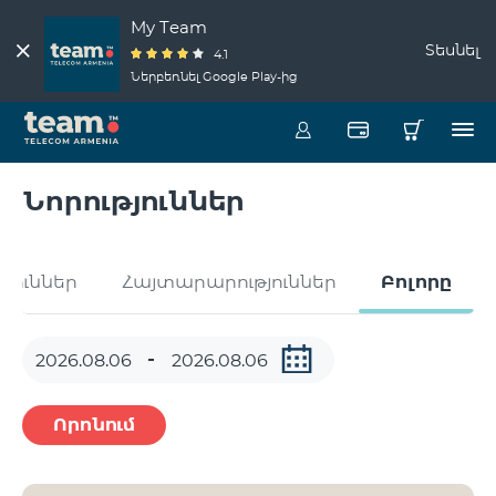
My Team
Տեսնել
4.1
Ներբեռնել Google Play-ից
Նորություններ
թյուններ
Հայտարարություններ
Բոլորը
Որոնում