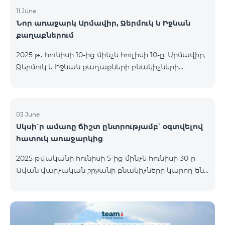
11 June
Նոր առաջարկ Արմավիր, Ջերմուկ և Իջևան
քաղաքներում
2025 թ․ հունիսի 10-ից մինչև հուլիսի 10-ը, Արմավիր,
Ջերմուկ և Իջևան քաղաքների բնակիչների
համար հասանելի են ԿՈՍՄՈ մարզային
փաթեթները հատուկ պայմաններով․ ԿՈՍՄՈ 2
6900 Regional ԿՈՍՄՈ 3 7400 Regional ԿՈՍՄՈ 4
9900 Regional Ակցիայի շրջանակում
03 June
Սկսի՛ր ամառը ճիշտ ընտրությամբ՝ օգտվելով
առաջարկվում է 50% զեղչ առաջին 6 ամիսների
հատուկ առաջարկից
համար, 12 ամիս բաժանորդագրության դեպքում։
ԿՈՍՄՈ սակագնային փաթեթների
2025 թվականի հունիսի 5-ից մինչև հունիսի 30-ը
ներառումներին մանրամասն ծանոթանալու
Ավան վարչական շրջանի բնակիչները կարող են
համար կարող եք անցնել հետևյալ հղմամբ՝
օգտվել հատուկ պայմաններից, որոնք
telecomarmenia.am/cosmo* Ակցիան երկարաձգվել
նախատեսված են նոր բաժանորդների համար։
է մինչև 1
Ակցիայի շրջանակում ԿՈՍՄՈ 4 12500 և ԿՈՍՄՈ 4
16500 փաթեթները տրամադրվում են հետևյալ