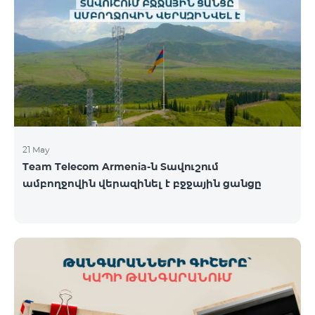
պայմաններով․ Առաջին 6 ամիսների ընթացքում՝
50% զեղչ, Հաջորդ 6 ամիսների ընթացքում՝ 25%
զեղչ։ ԿՈՍՄՈ սակագնային փաթեթների
ներառումներին մանրամասն ծանոթանալու
համար կարող եք անցնել հետևյալ հղմամբ՝
telecomarmenia.am/hy/cosmo * Ակցիան
երկարաձգվել է մինչ
21 May
Team Telecom Armenia-ն Տավուշում
ամբողջովին վերազինել է բջջային ցանցը