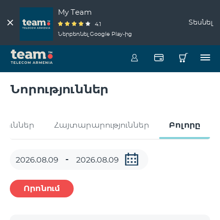
My Team
Տեսնել
4.1
Ներբեռնել Google Play-ից
Նորություններ
թյուններ
Հայտարարություններ
Բոլորը
Որոնում