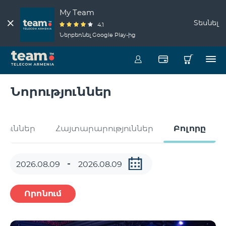
My Team
Տեսնել
4.1
Ներբեռնել Google Play-ից
Նորություններ
թյուններ
Հայտարարություններ
Բոլորը
Որոնում