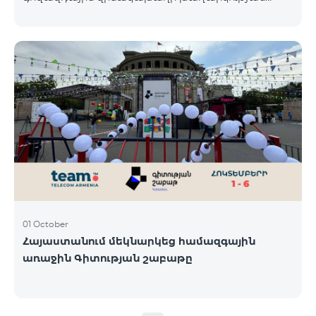
յոթերորդ փուլը, որին կմասնակցեն 23/09/24
-30/09/24 թթ․ Honor 200 Lite հեռախոսի գնորդները,
պրոմոյի շրջանակներում տրամադրվող SIM
քարտի` TeamTok կանխավճարային
սակագնային փաթեթի հեռախոսահամարով։
Հաղթող հեռախոսահամարներն ընտրվելու են
պատահական թվերի գեներատորի միջոցով։
Հետևեք մեզ Team-ի Facebook-յան և YouTube-յան
ալիքների պաշտոնական էջերում: Մանրամասն
պայմաններ՝
https://www.telecomarmenia.am/hy/B2S?s
01 October
Հայաստանում մեկնարկեց համազգային
առաջին Գիտության շաբաթը