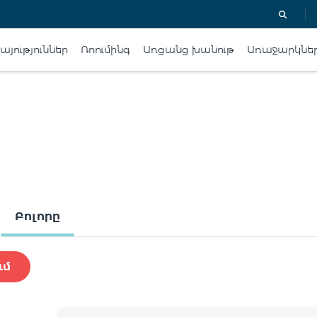
յություններ
Ռոումինգ
Առցանց խանութ
Առաջարկնե
Բոլորը
ւմ