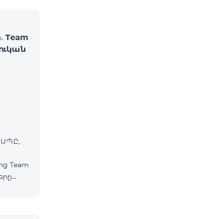
․ Team
շուկան
 ՍՊԸ,
ից Team
երը
ապես