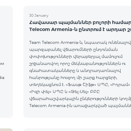
30 January
Հավասար պայմաններ բոլորի համար
Telecom Armenia-ն ընտրում է արդար 
Team Telecom Armenia-ն, նպատակ ունենալով
պարզաբանել վճարումների ընդունման
փոփոխությունների վերաբերյալ մամուլում
շրջանառվող որոշ մեկնաբանություններն ու
գնահատականները և անդրադառնալով
ia
հանրությանը հուզող մի շարք հարցերի,
տեղեկացնում է. «Ֆասթ Շիֆթ» ՍՊԸ, «Իդրամ»
«Իզի փեյ» ՍՊԸ և «Թել-Սել» ԲԲԸ
վճարահաշվարկային ընկերությունների կողմ
Telecom Armenia-ին առաջարկված պայմանն
ենթադրում էին ծառայությունների համար է
ավելի բարձր սակագներ, քան այ