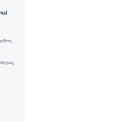
ում
ործող
բերյալ