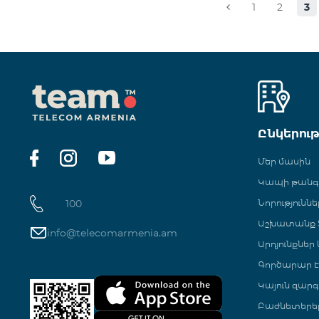
1
2
3
Ընկերու
Մեր մասին
Կապի թան
100
Նորություննե
Աշխատանք Տ
info@telecomarmenia.am
Արդյունքներ
Գործարար Է
Կայուն զարգ
Բաժնետերե