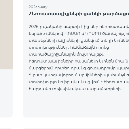
26 January
Հեռուստաալիքների ցանկի թարմացո
2026 թվականի մարտի 1-ից մեր հեռուստատ
ներառումներով ԿՈՍՄՈ և ԿՈՄԲՈ ծառայությո
փաթեթների ալիքների ցանկում տեղի կունե
փոփոխություններ, համաձայն որոնց՝
տարածաշրջանային մուլտիպլեքս
հեռուստաալիքները հասանելի կլինեն միայն
մարզերում, որտեղ դրանց ցուցադրումը պա
է՝ ըստ կարգավորող մարմինների պահանջներ
փոփոխությունը իրականացվում է հեռուստա
հարթակի տեխնիկական պարամետրերի
թարմացման շրջանակներում և
համապատասխանում է տեղական հեռարձ
նորմերին։ Ալիքների ցանկը ըստ մարզեր