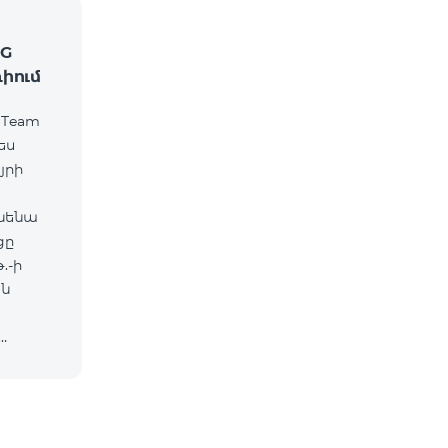
2G
ռիում
 Team
ես
յրի
ւնենա
ցը
.-ի
ան
խոսնե