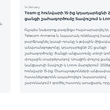
14 January
Team-ը հունվարի 15-ից կդադարեցնի 
ցանցի շահագործումը Տավուշում և Լո
ն
Ւնչպես նախօրոք բազմիցս հայտարարվել էր,
Telecom Armenia-ն, նպատակ ունենալով էապ
բարձրացնել կապի որակը և թվային միջավա
անվտանգությունը, կդադարեցնի 2G ցանցի
շահագործումը: Ցանցի անջատումը տեղի կո
փուլային տարբերակով: Առաջին փուլով ցան
կանջատվի Տավուշի և Լոռու մարզերում՝ 2026թ
հունվարի 15-ից: Ծառայությունների անխափ
հասանելությունն ապահովելու նպատակով
շարունակում է գործել հատուկ առաջարկ, որը
հնարավորություն է ընձեռում ձեռք բերել նոր
տեխնոլոգիաներով աշխատող բջջային հեռա