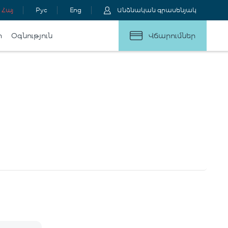
Հայ
Рус
Eng
Անձնական գրասենյակ
ր
Օգնություն
Վճարումներ