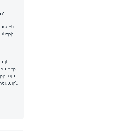
ւմ
եսային
ւնների
նան
 այն
րտադիր
ի։ Այս
տեսային
ակման