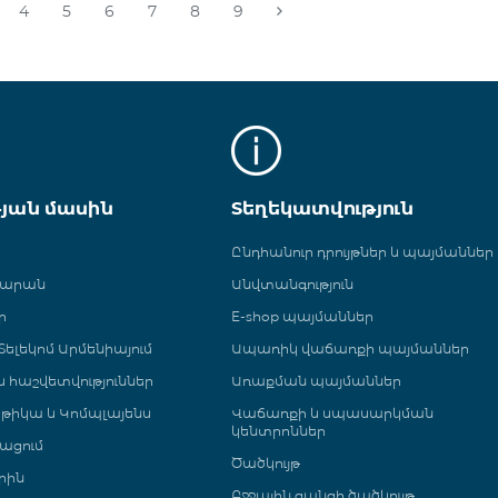
4
5
6
7
8
9
թյան մասին
Տեղեկատվություն
Ընդհանուր դրույթներ և պայմաններ
գարան
Անվտանգություն
ր
E-shop պայմաններ
ելեկոմ Արմենիայում
Ապառիկ վաճառքի պայմաններ
 և հաշվետվություններ
Առաքման պայմաններ
թիկա և Կոմպլայենս
Վաճառքի և սպասարկման
կենտրոններ
ացում
Ծածկույթ
րին
Բջջային ցանցի ծածկույթ