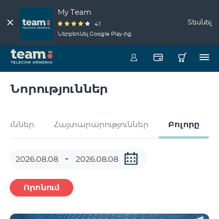
My Team
Տեսնել
4.1
Ներբեռնել Google Play-ից
Նորություններ
թյուններ
Հայտարարություններ
Բոլորը
Որոնում