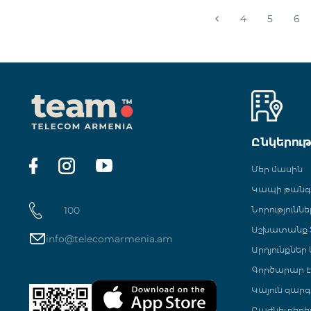
4
5
6
Ընկերու
Մեր մասին
Կապի թան
100
Նորություննե
Աշխատանք Տ
info@telecomarmenia.am
Արդյունքներ
Գործարար Է
Կայուն զարգ
Բաժնետերե