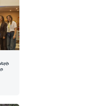
ների
իր