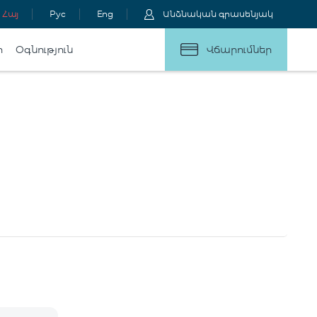
Հայ
Рус
Eng
Անձնական գրասենյակ
ր
Օգնություն
Վճարումներ