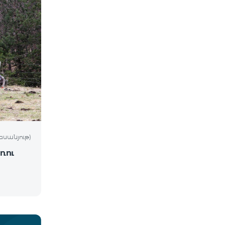
եսանյութ)
ռու