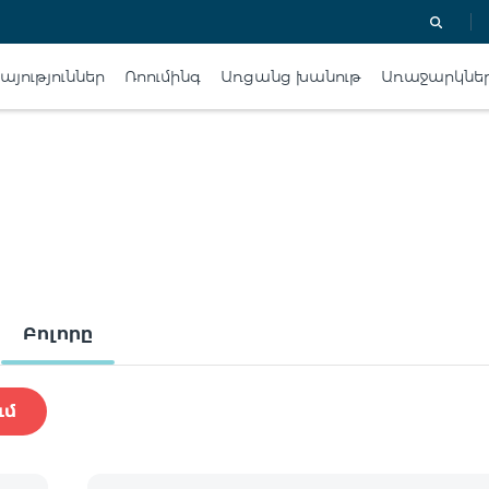
յություններ
Ռոումինգ
Առցանց խանութ
Առաջարկնե
Բոլորը
ւմ