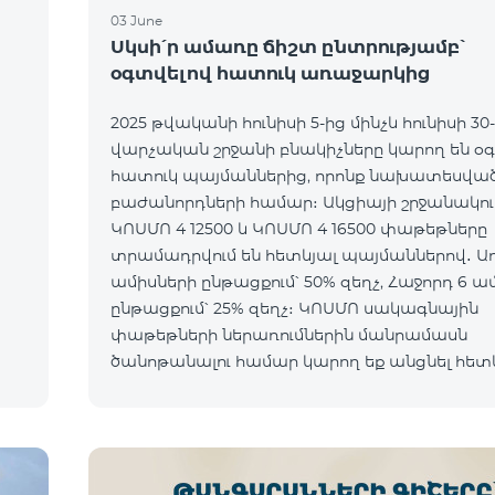
03 June
ն
Սկսի՛ր ամառը ճիշտ ընտրությամբ՝
օգտվելով հատուկ առաջարկից
2025 թվականի հունիսի 5-ից մինչև հունիսի 30
վարչական շրջանի բնակիչները կարող են օ
հատուկ պայմաններից, որոնք նախատեսված
բաժանորդների համար։ Ակցիայի շրջանակում
ԿՈՍՄՈ 4 12500 և ԿՈՍՄՈ 4 16500 փաթեթները
տրամադրվում են հետևյալ պայմաններով․ Առաջին 6
ամիսների ընթացքում՝ 50% զեղչ, Հաջորդ 6 ա
ընթացքում՝ 25% զեղչ։ ԿՈՍՄՈ սակագնային
փաթեթների ներառումներին մանրամասն
ծանոթանալու համար կարող եք անցնել հետ
o*
հղմամբ՝ telecomarmenia.am/hy/cosmo * Ակց
երկարաձգվել է մինչ