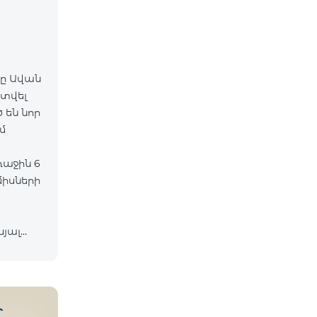
-ը Ավան
գտվել
 են նոր
միսների
ևյալ
իան