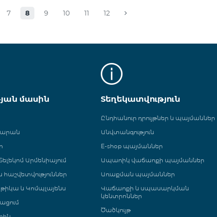
7
8
9
10
11
12
թյան մասին
Տեղեկատվություն
Ընդհանուր դրույթներ և պայմաններ
գարան
Անվտանգություն
ր
E-shop պայմաններ
ելեկոմ Արմենիայում
Ապառիկ վաճառքի պայմաններ
 և հաշվետվություններ
Առաքման պայմաններ
թիկա և Կոմպլայենս
Վաճառքի և սպասարկման
կենտրոններ
ացում
Ծածկույթ
րին