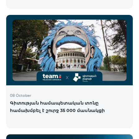
Կենտրոնում՝ միացեք ԿՈՍՄՈ 4 12500, ԿՈՍՄՈ 4
16500 կամ ԿՈՍՄՈ 4 Մարզային 9900 սակագնային
փաթեթներից որևէ մեկին 12 ամիս
բաժանորդագրությամբ և ստացեք
հնարավորություն ձեռք բերել AQARA Խելացի Տան
համակարգերը ընդամենը 2 դրամով․ AQARA
Խելացի Տեսախցիկ E1 (Smart Camera E1) AQARA
Ղեկավարման Սարք M100 (Hub M100) Միանալու
համար պարզապես պետք է անձնագրով
մոտենալ տաղավար։ Առաջարկը գործում է միայն
նոր միացող բաժանորդ
08 October
Գիտության համապետական տոնը
համախմբել է շուրջ 35 000 մասնակցի