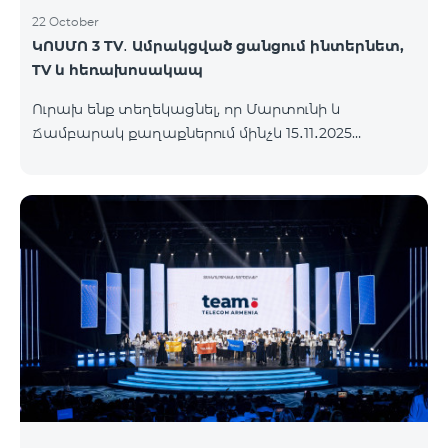
22 October
ԿՈՍՄՈ 3 TV․ Ամրակցված ցանցում ինտերնետ,
TV և հեռախոսակապ
Ուրախ ենք տեղեկացնել, որ Մարտունի և
Ճամբարակ քաղաքներում մինչև 15․11․2025
ներառյալ հասանելի կլինի՝ ԿՈՍՄՈ 3 TV
սակագնային փաթեթը։ Ի՞նչ է ներառում ԿՈՍՄՈ
3 TV փաթեթը․ Ինտերնետ. Մինչև 50 Մբիթ/վ
արագություն։ Մինչև 80 TV ալիք՝ TeamTv Smart
հավելվածով: Ֆիքսված հեռախոսակապ. 180
րոպե դեպի Team ֆիքսված ցանց։ Սույն
սակագնային փաթեթում ներառված
հեռուստատեսության ծառայությունը
տրամադրվում է առանց TV սարքի՝ TeamTV Smart
հավելվածի միջոցով։ Սակագնային փաթեթի
արժեքները ներկայացվա