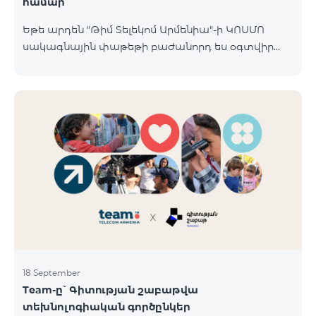
համար
Եթե արդեն "Թիմ Տելեկոմ Արմենիա"-ի ԿՈՍՄՈ
սակագնային փաթեթի բաժանորդ ես օգտվիր
հատուկ առաջարկից տան խելացի
սարքավորումների համար։ Ավտոմատացրու
լուսովորությունը, ջեռուցումը, անվտանգությունը՝
մեկ հպումով ու անսպառ ինտերնետով Smart
Place-ի Aqara սարքավորումներով։ ԿՈՍՄՈ
ծառայությունների փաթեթների գործող բոլոր
բաժանորդները ունեն հնարավորություն ձեռք
բերելու Aqara ապրանքանիշի խելացի
սարքավորումները հատուկ պայմաններով։
Սարքավորումները հասանելի են HomPlex-ի team
Place խանութ սրահում, Հյուսիսային Պողոտա 4
18 September
Team-ը՝ Գիտության շաբաթվա
տեխնոլոգիական գործընկեր