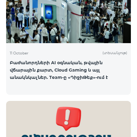
ԿՈՍՄՈ 3 TV փաթեթը․ Ինտերնետ. Մինչև 50 Մբիթ/
վ արագություն։ TV. Մինչև 80 TV ալիք՝ TeamTv
Smart հավելվածով Ֆիքսված հեռախոսակապ.
180 րոպե դեպի Team ֆիքսված ցանց։ Սույն
սակագնային փաթեթում ներառվա
(տեսանյութ)
11 October
Բաժանորդների AI օգնական, թվային
վճարային քարտ, Cloud Gaming և այլ
անակնկալներ. Team-ը «ԴիջիԹեք»-ում է