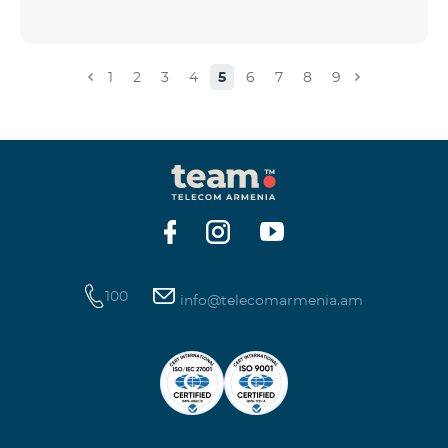
1
2
3
4
5
6
7
8
9
100
info@telecomarmenia.am