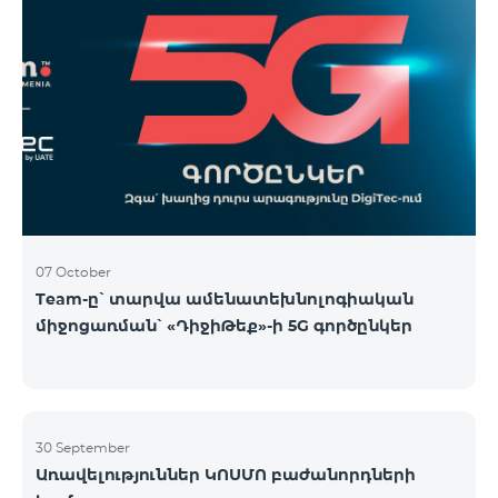
07 October
Team-ը՝ տարվա ամենատեխնոլոգիական
միջոցառման՝ «ԴիջիԹեք»-ի 5G գործընկեր
30 September
Առավելություններ ԿՈՍՄՈ բաժանորդների