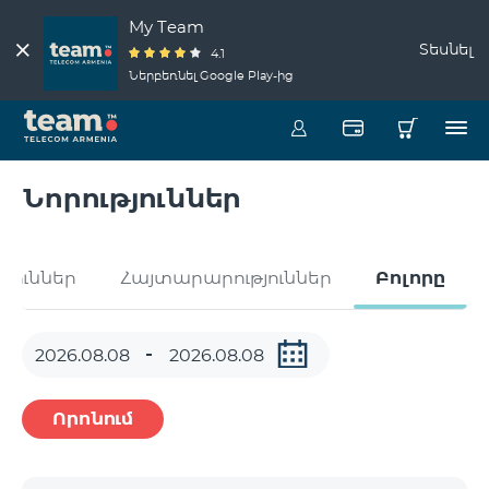
My Team
Տեսնել
4.1
Ներբեռնել Google Play-ից
Նորություններ
թյուններ
Հայտարարություններ
Բոլորը
Որոնում