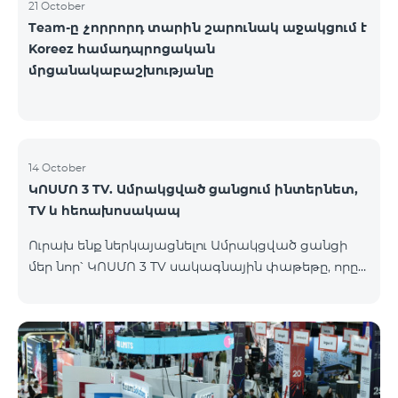
21 October
Team-ը չորրորդ տարին շարունակ աջակցում է
Koreez համադպրոցական
մրցանակաբաշխությանը
14 October
ԿՈՍՄՈ 3 TV. Ամրակցված ցանցում ինտերնետ,
TV և հեռախոսակապ
Ուրախ ենք ներկայացնելու Ամրակցված ցանցի
մեր նոր՝ ԿՈՍՄՈ 3 TV սակագնային փաթեթը, որը
միավորում է ինտերնետը, TV-ն և ֆիքսված
հեռախոսակապը՝ առաջարկելով
ժամանակակից լուծումներ յուրաքանչյուր տան
համար, որը հասանելի կլինի Վարդենիս և
Գավառ քաղաքներում մինչև 15․11․2025
ներառյալ։Ի՞նչ է ներառում Ամրակցված ցանցի