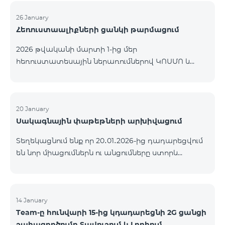
26 January
Հեռուստաալիքների ցանկի թարմացում
2026 թվականի մարտի 1-ից մեր
հեռուստատեսային ներառումներով ԿՈՍՄՈ և
ԿՈՄԲՈ ծառայությունների փաթեթների ալիքների
ցանկում տեղի կունենան փոփոխություններ,
համաձայն որոնց՝ տարածաշրջանային
մուլտիպլեքս հեռուստաալիքները հասանելի
20 January
Սակագնային փաթեթների արխիվացում
կլինեն միայն այն մարզերում, որտեղ դրանց
ցուցադրումը պարտադիր է՝ ըստ կարգավորող
Տեղեկացնում ենք որ 20․01․2026-ից դադարեցվում
մարմինների պահանջների։ Այս փոփոխությունը
են նոր միացումներն ու անցումները ստորև
իրականացվում է հեռուստատեսային հարթակի
ներկայացված ծառայությունների փաթեթներին։
տեխնիկական պարամետրերի թարմացման
ԿՈՄԲՈ 2 Max ԿՈՄԲՈ 2 Plus ԿՈՄԲՈ 2 TV ԿՈՄԲՈ 4
շրջանակներում և համապատասխանում է
Basic 8990 ԿՈՄԲՈ 4 Plus 10990 ԿՈՄԲՈ 4 Max 13990
տեղական հեռարձակման նորմերին։ Ալիքների
14 January
ցանկը ըստ մարզեր
Team-ը հունվարի 15-ից կդադարեցնի 2G ցանցի
շահագործումը Տավուշում և Լոռիում