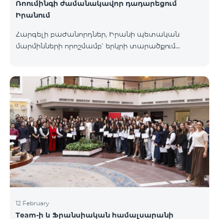
Ռոումինգի ժամանակավոր դադարեցում
Իրանում
Հարգելի բաժանորդներ, Իրանի պետական
մարմինների որոշմամբ՝ երկրի տարածքում
գործող բոլոր օպերատորների կողմից ռոումինգ
ծառայությունները ժամանակավորապես
դադարեցվել են։ Իրադարձությունների
վերաբերյալ լրացուցիչ տեղեկատվություն
կտրամադրվի իրավիճակի փոփոխության
դեպքում։ Շնորհակալություն ըմբռնման համար։
12 February
Team-ի և Ֆրանսիական համալսարանի