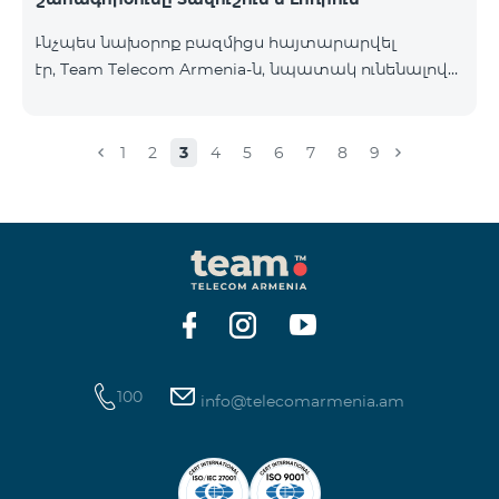
Ւնչպես նախօրոք բազմիցս հայտարարվել
էր, Team Telecom Armenia-ն, նպատակ ունենալով
էապես բարձրացնել կապի որակը և թվային
միջավայրի անվտանգությունը, կդադարեցնի 2G
ցանցի շահագործումը: Ցանցի անջատումը տեղի
1
2
3
4
5
6
7
8
9
կունենա փուլային տարբերակով: Առաջին փուլով
ցանցը կանջատվի Տավուշի և Լոռու մարզերում՝
2026թ.-ի հունվարի 15-ից: Ծառայությունների
անխափան հասանելությունն ապահովելու
նպատակով շարունակում է գործել հատուկ
առաջարկ, որը հնարավորություն է ընձեռում ձեռք
բերել նոր տեխնոլոգիաներով աշխատող բջջային
հեռախոսնե
100
info@telecomarmenia.am