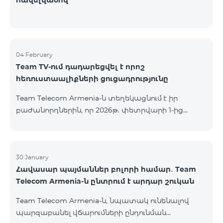
հավելվածով
04 February
Team TV-ում դադարեցվել է որոշ
հեռուստաալիքների ցուցադրությունը
Team Telecom Armenia-ն տեղեկացնում է իր
բաժանորդներին, որ 2026թ. փետրվարի 1-ից
անհասանելի է ստորև ներկայացված
հեռուստաալիքների ցուցադրությունը. Дом Кино
Дом Кино Премиум Время: далекое и близкое
Поехали Amedia 1 HD Amedia 2 HD Amedia Premium
30 January
Հավասար պայմաններ բոլորի համար․ Team
HD Amedia Hit Первый Канал (ОРТ) «Первый
Telecom Armenia-ն ընտրում է արդար շուկան
канал» հեռուստաալիքի ցուցադրությունը
շարունակվում է միայն ֆիքսված բաժանորդների
Team Telecom Armenia-ն, նպատակ ունենալով
համար՝ Երևանի տարածքում (catch-up-ի
պարզաբանել վճարումների ընդունման
հնարավորությունը ևս հասանելի չէ):