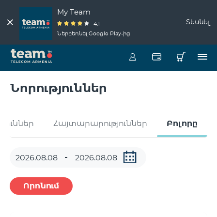
My Team
Տեսնել
4.1
Ներբեռնել Google Play-ից
Նորություններ
թյուններ
Հայտարարություններ
Բոլորը
Որոնում