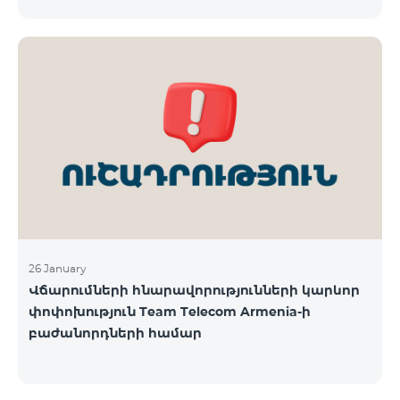
փոփոխությունների վերաբերյալ մամուլում
Ընկերությունը հայցում է բաժանորդների ներո
շրջանառվող որոշ մեկնաբանություններն ու
գնահատականները և անդրադառնալով
հանրությանը հուզող մի շարք հարցերի,
տեղեկացնում է. «Ֆասթ Շիֆթ» ՍՊԸ, «Իդրամ»
ՍՊԸ, «Իզի փեյ» ՍՊԸ և «Թել-Սել» ԲԲԸ
վճարահաշվարկային ընկերությունների կողմից
Team Telecom Armenia-ին առաջարկված
պայմանները ենթադրում էին ծառայությունների
համար էապես ավելի բարձր սակագներ, քան այ
26 January
Վճարումների հնարավորությունների կարևոր
փոփոխություն Team Telecom Armenia-ի
բաժանորդների համար