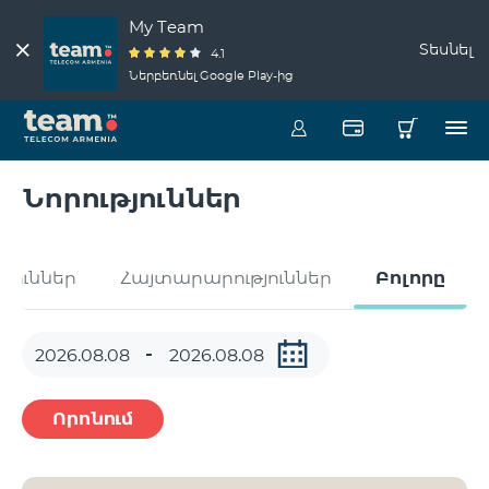
My Team
Տեսնել
4.1
Ներբեռնել Google Play-ից
Նորություններ
թյուններ
Հայտարարություններ
Բոլորը
Որոնում