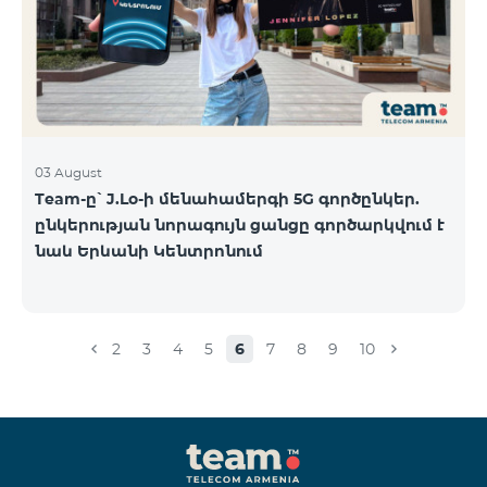
03 August
Team-ը՝ J.Lo-ի մենահամերգի 5G գործընկեր.
ընկերության նորագույն ցանցը գործարկվում է
նաև Երևանի Կենտրոնում
2
3
4
5
6
7
8
9
10