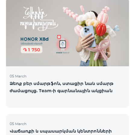
ժամանակավորապես դադարեցվել են
օպերատորների կողմից։ Ձայնային կապի և SMS
ծառայությունները շարունակում են գործել։
Իրադարձությունների վերաբերյալ լրացուցիչ
տեղեկատվություն կտրամադրվի իրավիճակի
փոփոխության դեպքում։ Շնորհակալություն
ըմբռնման համար։
05 March
Ձեռք բեր սմարթֆոն, ստացիր նաև սմարթ
ժամացույց. Team-ի գարնանային ակցիան
05 March
Վաճառքի և սպասարկման կենտրոնների