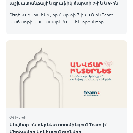
աշխատանքային գրաֆիկ մարտի 7-ին և 8-ին
Տեղեկացնում ենք , որ մարտի 7-ին և 8-ին Team
վաճառքի և սպասարկման կենտրոնները
կաշխատեն հավելյալ գրաֆիկով։ Մասնաճյուղերի
աշխատաժամերին կարող եք
ծանոթանալ ստորև։ Մարզ Համայնք /քաղաք/
գյուղ ՎևՍԿ հասցե "Տելեկոմ Արմենիա" ԲԲԸ
Աշխատանքային ժամեր Երկ-Ուրբ Շաբաթ-07․03
Կիրակի-08․03 Երևան Կենտրոն Իսակովի
պողոտա 3/7 09:00-18:00 09:00-18:00 10:00-19:00
Երևան Կենտրոն Խորենացու փողոց 26/26 09:00-
18:00 09:00-18:00 10:00-19:00 Երևան Էրեբունի
Տիգրան Մեծի պողոտա
04 March
Անվճար ինտերնետ ռոումինգում Team-ի՝
Մերձավոր Արևելքում գտնվող