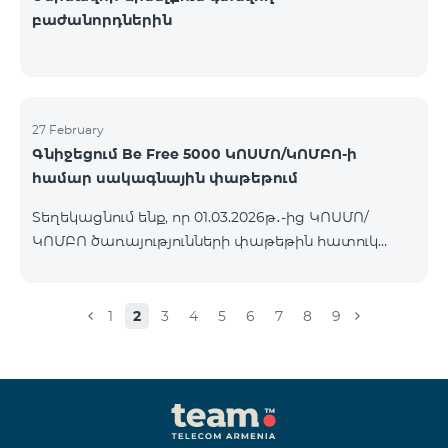
բաժանորդներին
27 February
Գնիջեցում Be Free 5000 ԿՈՍՄՈ/ԿՈՄԲՈ-ի
համար սակագնային փաթեթում
Տեղեկացնում ենք, որ 01.03.2026թ․-ից ԿՈՍՄՈ/
ԿՈՄԲՈ ծառայությունների փաթեթին հատուկ
պայմաններով հասանելի հետվճարային «Be Free
5000» սակագնային փաթեթի ամսավճարը 4000
ՀՀ դրամի փոխարեն կկազմի 3500 ՀՀ դրամ։
1
2
3
4
5
6
7
8
9
Փաթեթին կարող են միանալ այն բոլոր
բաժանորդները ովքեր ունեն ակտիվ
բաժանորդագրություն ԿՈՍՄՈ կամ ԿՈՄԲՈ
ծառայությունների փաթեթներին։ Սակագնային
փաթեթի մանրամասներին կարող եք