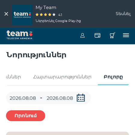
My Team
Տեսնել
4.1
Ներբեռնել Google Play-ից
Նորություններ
թյուններ
Հայտարարություններ
Բոլորը
Որոնում