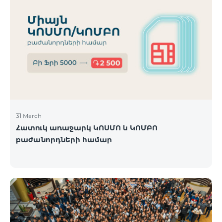
31 March
Հատուկ առաջարկ ԿՈՍՄՈ և ԿՈՄԲՈ
բաժանորդների համար