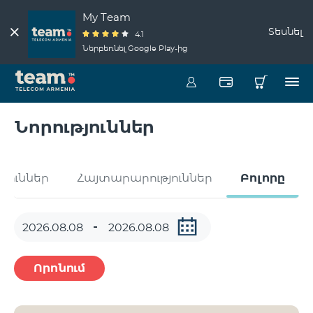
My Team
Տեսնել
4.1
Ներբեռնել Google Play-ից
Նորություններ
թյուններ
Հայտարարություններ
Բոլորը
Որոնում