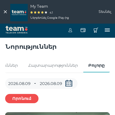
My Team
Տեսնել
4.1
Ներբեռնել Google Play-ից
Նորություններ
թյուններ
Հայտարարություններ
Բոլորը
Որոնում