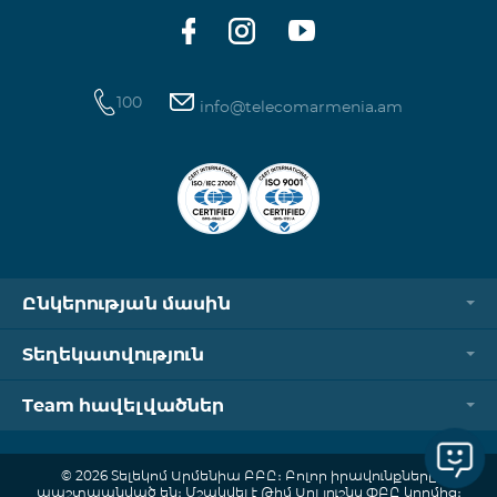
100
info@telecomarmenia.am
Ընկերության մասին
Տեղեկատվություն
Team հավելվածներ
© 2026 Տելեկոմ Արմենիա ԲԲԸ։ Բոլոր իրավունքները
պաշտպանված են։ Մշակվել է Թիմ Սոլյուշնս ՓԲԸ կողմից։