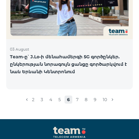
03 August
Team-ը՝ J.Lo-ի մենահամերգի 5G գործընկեր.
ընկերության նորագույն ցանցը գործարկվում է
նաև Երևանի Կենտրոնում
2
3
4
5
6
7
8
9
10