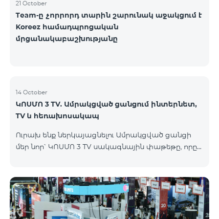
21 October
Team-ը չորրորդ տարին շարունակ աջակցում է
Koreez համադպրոցական
մրցանակաբաշխությանը
14 October
ԿՈՍՄՈ 3 TV. Ամրակցված ցանցում ինտերնետ,
TV և հեռախոսակապ
Ուրախ ենք ներկայացնելու Ամրակցված ցանցի
մեր նոր՝ ԿՈՍՄՈ 3 TV սակագնային փաթեթը, որը
միավորում է ինտերնետը, TV-ն և ֆիքսված
հեռախոսակապը՝ առաջարկելով
ժամանակակից լուծումներ յուրաքանչյուր տան
համար, որը հասանելի կլինի Վարդենիս և
Գավառ քաղաքներում մինչև 15․11․2025
ներառյալ։Ի՞նչ է ներառում Ամրակցված ցանցի