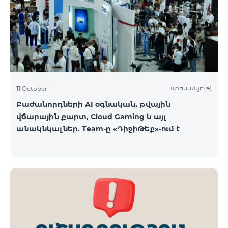
ԿՈՍՄՈ 3 TV փաթեթը․ Ինտերնետ. Մինչև 50 Մբիթ/
վ արագություն։ TV. Մինչև 80 TV ալիք՝ TeamTv
Smart հավելվածով Ֆիքսված հեռախոսակապ.
180 րոպե դեպի Team ֆիքսված ցանց։ Սույն
սակագնային փաթեթում ներառվա
(տեսանյութ)
11 October
Բաժանորդների AI օգնական, թվային
վճարային քարտ, Cloud Gaming և այլ
անակնկալներ. Team-ը «ԴիջիԹեք»-ում է