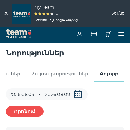
My Team
Տեսնել
4.1
Ներբեռնել Google Play-ից
Նորություններ
թյուններ
Հայտարարություններ
Բոլորը
Որոնում