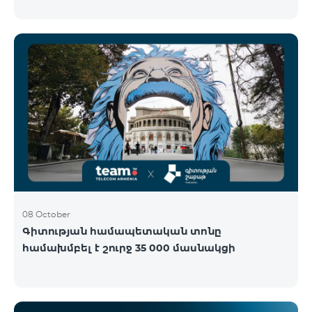
Կենտրոնում՝ միացեք ԿՈՍՄՈ 4 12500, ԿՈՍՄՈ 4
16500 կամ ԿՈՍՄՈ 4 Մարզային 9900 սակագնային
փաթեթներից որևէ մեկին 12 ամիս
բաժանորդագրությամբ և ստացեք
հնարավորություն ձեռք բերել AQARA Խելացի Տան
համակարգերը ընդամենը 2 դրամով․ AQARA
Խելացի Տեսախցիկ E1 (Smart Camera E1) AQARA
Ղեկավարման Սարք M100 (Hub M100) Միանալու
համար պարզապես պետք է անձնագրով
մոտենալ տաղավար։ Առաջարկը գործում է միայն
նոր միացող բաժանորդ
08 October
Գիտության համապետական տոնը
համախմբել է շուրջ 35 000 մասնակցի