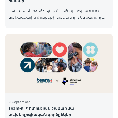
համար
Եթե արդեն "Թիմ Տելեկոմ Արմենիա"-ի ԿՈՍՄՈ
սակագնային փաթեթի բաժանորդ ես օգտվիր
հատուկ առաջարկից տան խելացի
սարքավորումների համար։ Ավտոմատացրու
լուսովորությունը, ջեռուցումը, անվտանգությունը՝
մեկ հպումով ու անսպառ ինտերնետով Smart
Place-ի Aqara սարքավորումներով։ ԿՈՍՄՈ
ծառայությունների փաթեթների գործող բոլոր
բաժանորդները ունեն հնարավորություն ձեռք
բերելու Aqara ապրանքանիշի խելացի
սարքավորումները հատուկ պայմաններով։
Սարքավորումները հասանելի են HomPlex-ի team
Place խանութ սրահում, Հյուսիսային Պողոտա 4
18 September
Team-ը՝ Գիտության շաբաթվա
տեխնոլոգիական գործընկեր