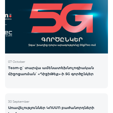
07 October
Team-ը՝ տարվա ամենատեխնոլոգիական
միջոցառման՝ «ԴիջիԹեք»-ի 5G գործընկեր
30 September
Առավելություններ ԿՈՍՄՈ բաժանորդների