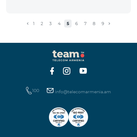
1
2
3
4
5
6
7
8
9
100
info@telecomarmenia.am