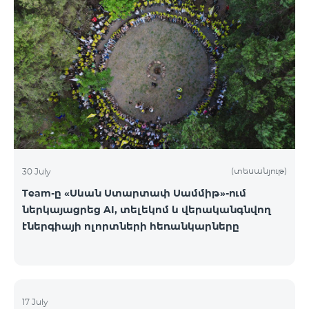
(տեսանյութ)
30 July
Team-ը «Սևան Ստարտափ Սամմիթ»-ում
ներկայացրեց AI, տելեկոմ և վերականգնվող
էներգիայի ոլորտների հեռանկարները
17 July