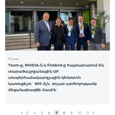
ստորև ներկայացված աղյուսակի․ Հին
սակագնային փաթեթ Նոր սակագնային փաթեթ
Բիզնես 2000 PRO 1900 Բիզնես 3000 Pro Special 1
Բիզնես 5000 PRO 5200 Բիզնես 7000 Pro Special 3
11 June
Team-ը, NVIDIA-ն և Firebird-ը հայտարարում են
տարածաշրջանային ԱԲ
սուպերհամակարգչային կենտրոն
կառուցելու` 500 մլն․ դոլար արժողությամբ
մեգանախագծի մասին
3
4
5
6
7
8
9
10
11