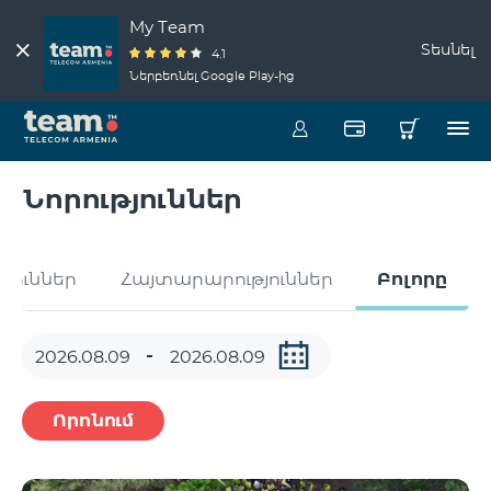
My Team
Տեսնել
4.1
Ներբեռնել Google Play-ից
Նորություններ
թյուններ
Հայտարարություններ
Բոլորը
Որոնում