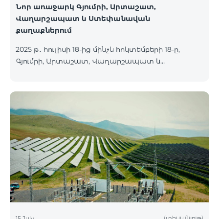
Նոր առաջարկ Գյումրի, Արտաշատ,
Վաղարշապատ և Ստեփանավան
քաղաքներում
2025 թ․ հուլիսի 18-ից մինչև հոկտեմբերի 18-ը,
Գյումրի, Արտաշատ, Վաղարշապատ և
Ստեփանավան քաղաքների բնակիչների համար
հասանելի են ԿՈՍՄՈ 2 6900, ԿՈՍՄՈ 3 7400 և
ԿՈՍՄՈ 4 9900 մարզային փաթեթները` 50%
զեղչով առաջին 6 ամիսների համար, 12 ամիս
բաժանորդագրության դեպքում․ Անվանում
Հիմնական արժեք Զեղչված արժեք 1-6 ամիսների
համար ԿՈՍՄՈ 2 6900 Մարզային 6900 3450
ԿՈՍՄՈ 3 7400 Մարզային 7400 3700 ԿՈՍՄՈ 4 9900
Մարզային 9900 4950
(տեսանյութ)
15 July