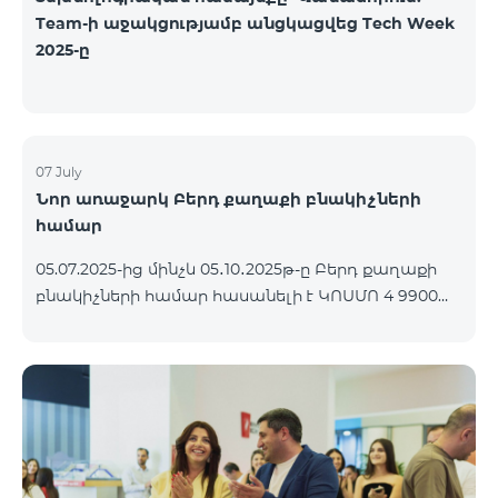
Team-ի աջակցությամբ անցկացվեց Tech Week
2025-ը
07 July
Նոր առաջարկ Բերդ քաղաքի բնակիչների
համար
05.07.2025-ից մինչև 05․10․2025թ-ը Բերդ քաղաքի
բնակիչների համար հասանելի է ԿՈՍՄՈ 4 9900
փաթեթը՝ 3 ամիս անվճար պայմանով։
Պայմանագիրը կնքվում է 12 ամիս ժամկետով,
վաղաժամ դադարեցման դեպքում կիրառվում է
տուգանք։ ԿՈՍՄՈ սակագնային փաթեթների
ներառումներին մանրամասն ծանոթանալու
համար կարող եք անցնել հետևյալ
հղմամբ՝ telecomarmenia.am/cosmo