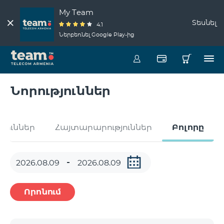
My Team
Տեսնել
4.1
Ներբեռնել Google Play-ից
Նորություններ
թյուններ
Հայտարարություններ
Բոլորը
Որոնում