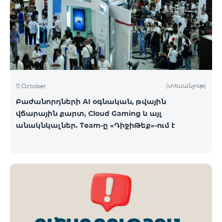
ԿՈՍՄՈ 3 TV փաթեթը․ Ինտերնետ. Մինչև 50 Մբիթ/
վ արագություն։ TV. Մինչև 80 TV ալիք՝ TeamTv
Smart հավելվածով Ֆիքսված հեռախոսակապ.
180 րոպե դեպի Team ֆիքսված ցանց։ Սույն
սակագնային փաթեթում ներառվա
(տեսանյութ)
11 October
Բաժանորդների AI օգնական, թվային
վճարային քարտ, Cloud Gaming և այլ
անակնկալներ. Team-ը «ԴիջիԹեք»-ում է