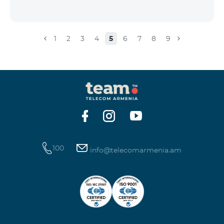
1
2
3
4
5
6
7
8
9
100
info@telecomarmenia.am