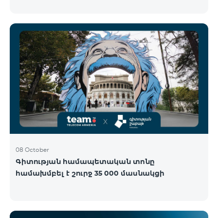
Կենտրոնում՝ միացեք ԿՈՍՄՈ 4 12500, ԿՈՍՄՈ 4
16500 կամ ԿՈՍՄՈ 4 Մարզային 9900 սակագնային
փաթեթներից որևէ մեկին 12 ամիս
բաժանորդագրությամբ և ստացեք
հնարավորություն ձեռք բերել AQARA Խելացի Տան
համակարգերը ընդամենը 2 դրամով․ AQARA
Խելացի Տեսախցիկ E1 (Smart Camera E1) AQARA
Ղեկավարման Սարք M100 (Hub M100) Միանալու
համար պարզապես պետք է անձնագրով
մոտենալ տաղավար։ Առաջարկը գործում է միայն
նոր միացող բաժանորդ
08 October
Գիտության համապետական տոնը
համախմբել է շուրջ 35 000 մասնակցի