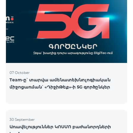
07 October
Team-ը՝ տարվա ամենատեխնոլոգիական
միջոցառման՝ «ԴիջիԹեք»-ի 5G գործընկեր
30 September
Առավելություններ ԿՈՍՄՈ բաժանորդների