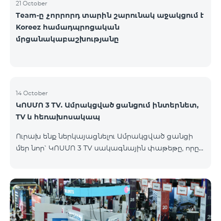
21 October
Team-ը չորրորդ տարին շարունակ աջակցում է
Koreez համադպրոցական
մրցանակաբաշխությանը
14 October
ԿՈՍՄՈ 3 TV. Ամրակցված ցանցում ինտերնետ,
TV և հեռախոսակապ
Ուրախ ենք ներկայացնելու Ամրակցված ցանցի
մեր նոր՝ ԿՈՍՄՈ 3 TV սակագնային փաթեթը, որը
միավորում է ինտերնետը, TV-ն և ֆիքսված
հեռախոսակապը՝ առաջարկելով
ժամանակակից լուծումներ յուրաքանչյուր տան
համար, որը հասանելի կլինի Վարդենիս և
Գավառ քաղաքներում մինչև 15․11․2025
ներառյալ։Ի՞նչ է ներառում Ամրակցված ցանցի