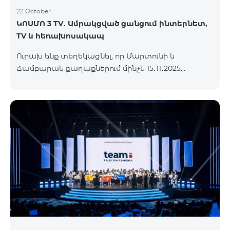
22 October
ԿՈՍՄՈ 3 TV․ Ամրակցված ցանցում ինտերնետ,
TV և հեռախոսակապ
Ուրախ ենք տեղեկացնել, որ Մարտունի և
Ճամբարակ քաղաքներում մինչև 15․11․2025
ներառյալ հասանելի կլինի՝ ԿՈՍՄՈ 3 TV
սակագնային փաթեթը։ Ի՞նչ է ներառում ԿՈՍՄՈ
3 TV փաթեթը․ Ինտերնետ. Մինչև 50 Մբիթ/վ
արագություն։ Մինչև 80 TV ալիք՝ TeamTv Smart
հավելվածով: Ֆիքսված հեռախոսակապ. 180
րոպե դեպի Team ֆիքսված ցանց։ Սույն
սակագնային փաթեթում ներառված
հեռուստատեսության ծառայությունը
տրամադրվում է առանց TV սարքի՝ TeamTV Smart
հավելվածի միջոցով։ Սակագնային փաթեթի
արժեքները ներկայացվա