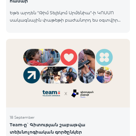
համար
Եթե արդեն "Թիմ Տելեկոմ Արմենիա"-ի ԿՈՍՄՈ
սակագնային փաթեթի բաժանորդ ես օգտվիր
հատուկ առաջարկից տան խելացի
սարքավորումների համար։ Ավտոմատացրու
լուսովորությունը, ջեռուցումը, անվտանգությունը՝
մեկ հպումով ու անսպառ ինտերնետով Smart
Place-ի Aqara սարքավորումներով։ ԿՈՍՄՈ
ծառայությունների փաթեթների գործող բոլոր
բաժանորդները ունեն հնարավորություն ձեռք
բերելու Aqara ապրանքանիշի խելացի
սարքավորումները հատուկ պայմաններով։
Սարքավորումները հասանելի են HomPlex-ի team
Place խանութ սրահում, Հյուսիսային Պողոտա 4
18 September
Team-ը՝ Գիտության շաբաթվա
տեխնոլոգիական գործընկեր