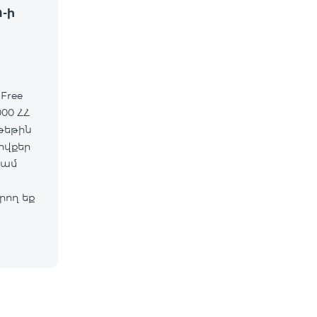
Ո-ի
Free
00 ՀՀ
ովքեր
կամ
ող եք