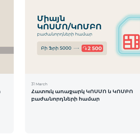
31 March
ի
Հատուկ առաջարկ ԿՈՍՄՈ և ԿՈՄԲՈ
բաժանորդների համար