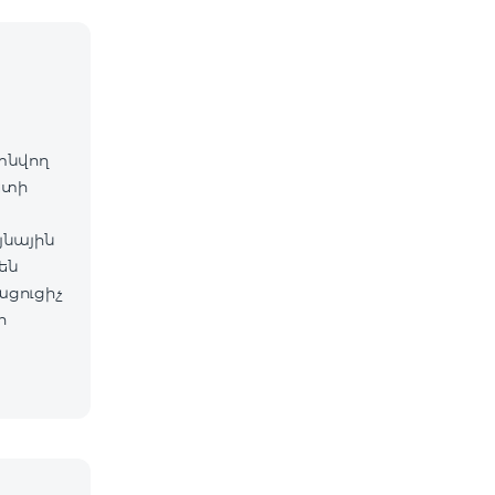
գտնվող
ետի
յնային
են
ացուցիչ
ի