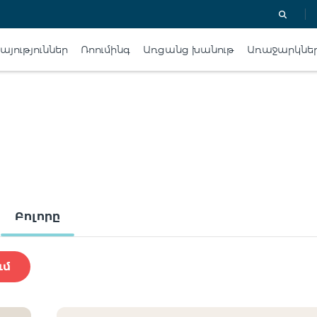
յություններ
Ռոումինգ
Առցանց խանութ
Առաջարկնե
Բոլորը
ւմ