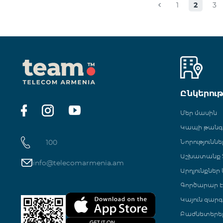
1
2
3
Ընկերու
Մեր մասին
Կապի թան
100
Նորություննե
Աշխատանք Տ
info@telecomarmenia.am
Արդյունքներ
Գործարար Է
Կայուն զարգ
Բաժնետերե