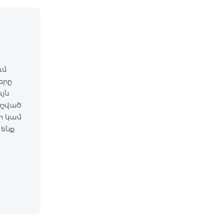
ւմ
ները
նշված
 ենք