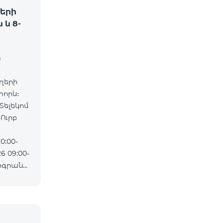
երի
և 8-
m
ղերի
որև։
Տելեկոմ
0:00-