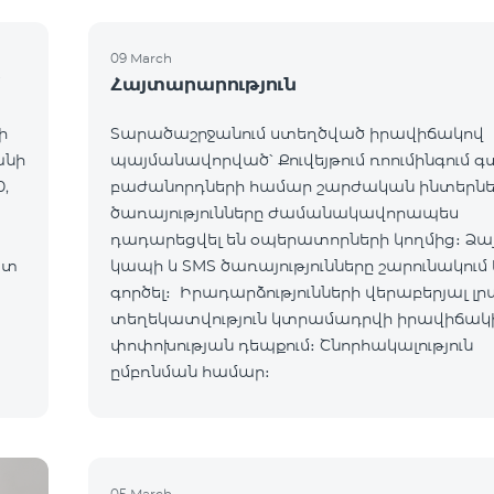
09 March
մ
Հայտարարություն
ի
Տարածաշրջանում ստեղծված իրավիճակով
անի
պայմանավորված՝ Քուվեյթում ռոումինգում 
,
բաժանորդների համար շարժական ինտերն
ծառայությունները ժամանակավորապես
դադարեցվել են օպերատորների կողմից։ Ձա
ատ
կապի և SMS ծառայությունները շարունակում 
ւմ:
գործել։ Իրադարձությունների վերաբերյալ լր
տեղեկատվություն կտրամադրվի իրավիճակ
ով:
փոփոխության դեպքում։ Շնորհակալություն
ըմբռնման համար։
05 March