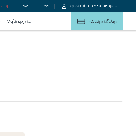
Հայ
Рус
Eng
Անձնական գրասենյակ
ր
Օգնություն
Վճարումներ