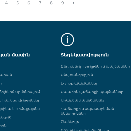
4
5
6
7
8
9
թյան մասին
Տեղեկատվություն
Ընդհանուր դրույթներ և պայմաններ
գարան
Անվտանգություն
ր
E-shop պայմաններ
ելեկոմ Արմենիայում
Ապառիկ վաճառքի պայմաններ
 և հաշվետվություններ
Առաքման պայմաններ
թիկա և Կոմպլայենս
Վաճառքի և սպասարկման
կենտրոններ
ացում
Ծածկույթ
րին
Բջջային ցանցի ծածկույթ