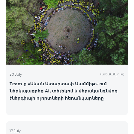
(տեսանյութ)
30 July
Team-ը «Սևան Ստարտափ Սամմիթ»-ում
ներկայացրեց AI, տելեկոմ և վերականգնվող
էներգիայի ոլորտների հեռանկարները
17 July