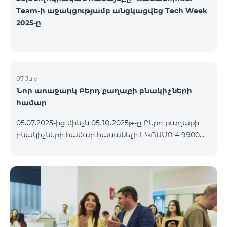
Team-ի աջակցությամբ անցկացվեց Tech Week
2025-ը
07 July
Նոր առաջարկ Բերդ քաղաքի բնակիչների
համար
05.07.2025-ից մինչև 05․10․2025թ-ը Բերդ քաղաքի
բնակիչների համար հասանելի է ԿՈՍՄՈ 4 9900
փաթեթը՝ 3 ամիս անվճար պայմանով։
Պայմանագիրը կնքվում է 12 ամիս ժամկետով,
վաղաժամ դադարեցման դեպքում կիրառվում է
տուգանք։ ԿՈՍՄՈ սակագնային փաթեթների
ներառումներին մանրամասն ծանոթանալու
համար կարող եք անցնել հետևյալ
հղմամբ՝ telecomarmenia.am/cosmo