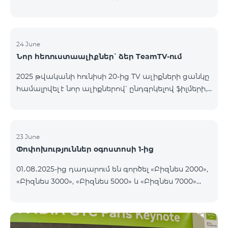
հնարավորոթյուն կունենան ձեռք բերել Aqara
ապրանքանիշի խելացի սարքավորումները,
հատուկ պայմաններով,մեր նորաբաց TeamPlace
խանութ-սրահից։ 27․06․2025-ից մինչև 27․09․2025
24 June
Նոր հեռուստաալիքներ՝ ձեր TeamTV-ում
թթ․։ «TeamPlace» խանութ սրահում
բաժանորդագրվելով ԿՈՍՄՈ 4 12500, ԿՈՍՄՈ 4
2025 թվականի հունիսի 20-ից TV ալիքների ցանկը
16500 կամ ԿՈՍՄՈ 4 9900 (մարզային)
համալրվել է նոր ալիքներով՝ ընդգրկելով ֆիլմերի,
սակագնային փաթեթներից որևէ մեկին 12 ամիս
մանկական, տեղեկատվական և երաժշտական
ժամկետով, մեր այցելուները հնարավորություն
ժանրեր։ Ավելացել են հետևյալ ալիքները․ ID
կստանան Ձեռք բերել SMART սարքավորո
Անվանում Ժանր 122 Cartoon classic Մանկական 177
DW Russian Լրատվական 230 AMEDIA Ֆիլմեր 231
23 June
Փոփոխություններ օգոստոսի 1-ից
AMEDIA 2 Ֆիլմեր 232 AMEDIA HIT Ֆիլմեր 233
AMEDIA Premium HD Ֆիլմեր 234 4Y Ֆիլմեր
01․08․2025-ից դադարում են գործել «Բիզնես 2000»,
«Բիզնես 3000», «Բիզնես 5000» և «Բիզնես 7000»
սակագնային փաթեթները։ Նշված փաթեթների
գործող բաժանորդները կօգտվեն նոր
սակագնային փաթեթներից՝ համաձայն