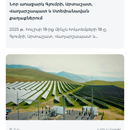
Նոր առաջարկ Գյումրի, Արտաշատ,
Վաղարշապատ և Ստեփանավան
քաղաքներում
2025 թ․ հուլիսի 18-ից մինչև հոկտեմբերի 18-ը,
Գյումրի, Արտաշատ, Վաղարշապատ և
Ստեփանավան քաղաքների բնակիչների համար
հասանելի են ԿՈՍՄՈ 2 6900, ԿՈՍՄՈ 3 7400 և
ԿՈՍՄՈ 4 9900 մարզային փաթեթները` 50%
զեղչով առաջին 6 ամիսների համար, 12 ամիս
բաժանորդագրության դեպքում․ Անվանում
Հիմնական արժեք Զեղչված արժեք 1-6 ամիսների
համար ԿՈՍՄՈ 2 6900 Մարզային 6900 3450
ԿՈՍՄՈ 3 7400 Մարզային 7400 3700 ԿՈՍՄՈ 4 9900
Մարզային 9900 4950
(տեսանյութ)
15 July