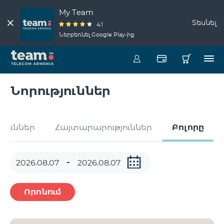
My Team
Տեսնել
4.1
Ներբեռնել Google Play-ից
Նորություններ
թյուններ
Հայտարարություններ
Բոլորը
Որոնում