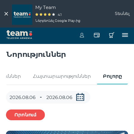
My Team
Տեսնել
4.1
Ներբեռնել Google Play-ից
Նորություններ
թյուններ
Հայտարարություններ
Բոլորը
Որոնում